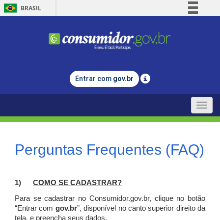
BRASIL
Simplifique!
Comunica BR
Participe
Acesso à informação
Entrar com
gov.br
Legislação
Canais
Toggle
naviga
Perguntas Frequentes (FAQ)
1)
C
OMO SE CADASTRAR?
Para se cadastrar no Consumidor.gov.br, clique no botão
“Entrar com
gov.br
”, disponível no canto superior direito da
tela, e p
reencha seus dados.