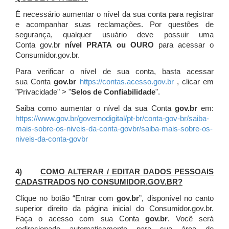
É necessário aumentar o nível da sua conta para registrar
e acompanhar suas reclamações. Por questões de
segurança, qualquer usuário deve possuir uma
Conta gov.br
nível PRATA ou OURO
para acessar o
Consumidor.gov.br.
Para verificar o nível de sua conta, basta acessar
sua Conta
gov.br
https://contas.acesso.gov.br
, clicar em
"Privacidade" > "
Selos de Confiabilidade
".
Saiba como aumentar o nível da sua Conta
gov.br
em:
https://www.gov.br/governodigital/pt-br/conta-gov-br/saiba-
mais-sobre-os-niveis-da-conta-govbr/saiba-mais-sobre-os-
niveis-da-conta-govbr
4)
COMO ALTERAR / EDITAR DADOS PESSOAIS
CADASTRADOS NO CONSUMIDOR.GOV.BR?
Clique no botão “Entrar com
gov.br
”, disponível no canto
superior direito da página inicial do Consumidor.gov.br.
Faça o acesso com sua Conta
gov.br
. Você será