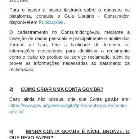
sucesso.
Para o passo a passo ilustrado sobre o cadastro na
plataforma, consulte o Guia Usuário - Consumidor,
disponível em
Publicações
.
O cadastramento no Consumidor.gov.br, mediante a
inserção de dados pessoais e principalmente o aceite dos
Termos de Uso, tem a finalidade de fornecer as
informações necessárias para identificar o reclamante
como o titular do produto ou serviço reclamado, além de
prover as informações necessárias ao tratamento da
reclamação.
2)
COMO CRIAR UMA CONTA GOV.BR?
Caso ainda não possua, crie sua Conta
gov.br
em:
https://www.gov.br/governodigital/pt-br/conta-gov-br/conta-
gov-br/
3)
MINHA CONTA GOV.BR É NÍVEL BRONZE. O
QUE DEVO FAZER?