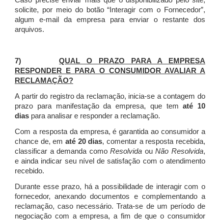
Caso precise enviar mais que o disponibilizado pelo site,
solicite, por meio do botão “Interagir com o Fornecedor”,
algum e-mail da empresa para enviar o restante dos
arquivos.
7)
QUAL O PRAZO PARA A EMPRESA
RESPONDER E PARA O CONSUMIDOR AVALIAR A
RECLAMAÇÃO?
A partir do registro da reclamação, inicia-se a contagem do
prazo para manifestação da empresa, que tem
até 10
dias
para analisar e responder a reclamação.
Com a resposta da empresa, é garantida ao consumidor a
chance de, em
até 20 dias
, comentar a resposta recebida,
classificar a demanda como
Resolvida
ou
Não Resolvida
,
e ainda indicar seu nível de satisfação com o atendimento
recebido.
Durante esse prazo, há a possibilidade de interagir com o
fornecedor, anexando documentos e complementando a
reclamação, caso necessário.
Trata-se de um período de
negociação com a empresa, a fim de que o consumidor