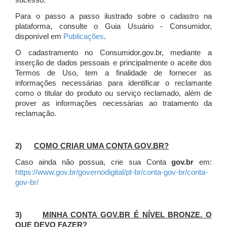
sucesso.
Para o passo a passo ilustrado sobre o cadastro na
plataforma, consulte o Guia Usuário - Consumidor,
disponível em
Publicações
.
O cadastramento no Consumidor.gov.br, mediante a
inserção de dados pessoais e principalmente o aceite dos
Termos de Uso, tem a finalidade de fornecer as
informações necessárias para identificar o reclamante
como o titular do produto ou serviço reclamado, além de
prover as informações necessárias ao tratamento da
reclamação.
2)
COMO CRIAR UMA CONTA GOV.BR?
Caso ainda não possua, crie sua Conta
gov.br
em:
https://www.gov.br/governodigital/pt-br/conta-gov-br/conta-
gov-br/
3)
MINHA CONTA GOV.BR É NÍVEL BRONZE. O
QUE DEVO FAZER?