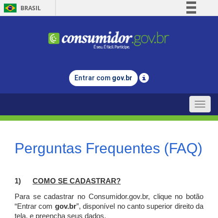
BRASIL
Simplifique!
Comunica BR
Participe
Acesso à informação
Entrar com
gov.br
Legislação
Canais
Toggle
naviga
Perguntas Frequentes (FAQ)
1)
C
OMO SE CADASTRAR?
Para se cadastrar no Consumidor.gov.br, clique no botão
“Entrar com
gov.br
”, disponível no canto superior direito da
tela, e p
reencha seus dados.