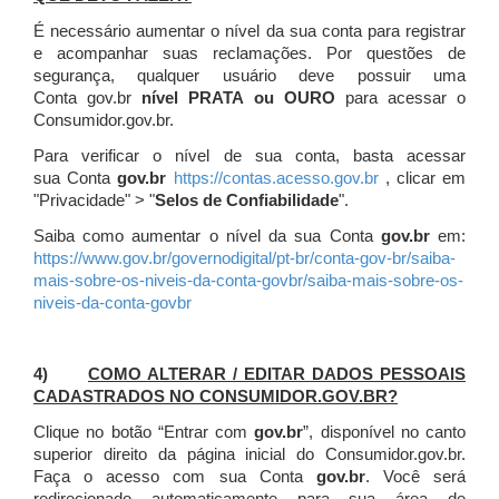
É necessário aumentar o nível da sua conta para registrar
e acompanhar suas reclamações. Por questões de
segurança, qualquer usuário deve possuir uma
Conta gov.br
nível PRATA ou OURO
para acessar o
Consumidor.gov.br.
Para verificar o nível de sua conta, basta acessar
sua Conta
gov.br
https://contas.acesso.gov.br
, clicar em
"Privacidade" > "
Selos de Confiabilidade
".
Saiba como aumentar o nível da sua Conta
gov.br
em:
https://www.gov.br/governodigital/pt-br/conta-gov-br/saiba-
mais-sobre-os-niveis-da-conta-govbr/saiba-mais-sobre-os-
niveis-da-conta-govbr
4)
COMO ALTERAR / EDITAR DADOS PESSOAIS
CADASTRADOS NO CONSUMIDOR.GOV.BR?
Clique no botão “Entrar com
gov.br
”, disponível no canto
superior direito da página inicial do Consumidor.gov.br.
Faça o acesso com sua Conta
gov.br
. Você será