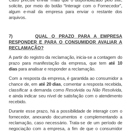
Caso precise enviar mais que o disponibilizado pelo site,
solicite, por meio do botão “Interagir com o Fornecedor”,
algum e-mail da empresa para enviar o restante dos
arquivos.
7)
QUAL O PRAZO PARA A EMPRESA
RESPONDER E PARA O CONSUMIDOR AVALIAR A
RECLAMAÇÃO?
A partir do registro da reclamação, inicia-se a contagem do
prazo para manifestação da empresa, que tem
até 10
dias
para analisar e responder a reclamação.
Com a resposta da empresa, é garantida ao consumidor a
chance de, em
até 20 dias
, comentar a resposta recebida,
classificar a demanda como
Resolvida
ou
Não Resolvida
,
e ainda indicar seu nível de satisfação com o atendimento
recebido.
Durante esse prazo, há a possibilidade de interagir com o
fornecedor, anexando documentos e complementando a
reclamação, caso necessário.
Trata-se de um período de
negociação com a empresa, a fim de que o consumidor