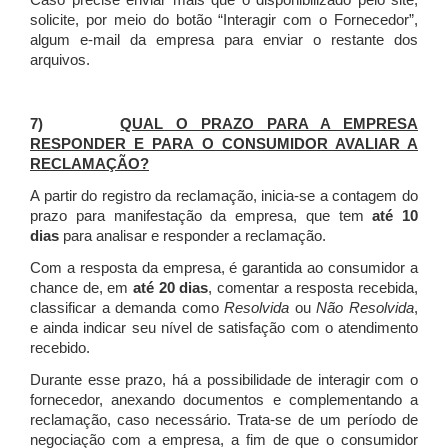
Caso precise enviar mais que o disponibilizado pelo site,
solicite, por meio do botão “Interagir com o Fornecedor”,
algum e-mail da empresa para enviar o restante dos
arquivos.
7)
QUAL O PRAZO PARA A EMPRESA
RESPONDER E PARA O CONSUMIDOR AVALIAR A
RECLAMAÇÃO?
A partir do registro da reclamação, inicia-se a contagem do
prazo para manifestação da empresa, que tem
até 10
dias
para analisar e responder a reclamação.
Com a resposta da empresa, é garantida ao consumidor a
chance de, em
até 20 dias
, comentar a resposta recebida,
classificar a demanda como
Resolvida
ou
Não Resolvida
,
e ainda indicar seu nível de satisfação com o atendimento
recebido.
Durante esse prazo, há a possibilidade de interagir com o
fornecedor, anexando documentos e complementando a
reclamação, caso necessário.
Trata-se de um período de
negociação com a empresa, a fim de que o consumidor