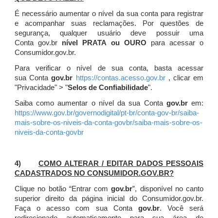
É necessário aumentar o nível da sua conta para registrar
e acompanhar suas reclamações. Por questões de
segurança, qualquer usuário deve possuir uma
Conta gov.br
nível PRATA ou OURO
para acessar o
Consumidor.gov.br.
Para verificar o nível de sua conta, basta acessar
sua Conta
gov.br
https://contas.acesso.gov.br
, clicar em
"Privacidade" > "
Selos de Confiabilidade
".
Saiba como aumentar o nível da sua Conta
gov.br
em:
https://www.gov.br/governodigital/pt-br/conta-gov-br/saiba-
mais-sobre-os-niveis-da-conta-govbr/saiba-mais-sobre-os-
niveis-da-conta-govbr
4)
COMO ALTERAR / EDITAR DADOS PESSOAIS
CADASTRADOS NO CONSUMIDOR.GOV.BR?
Clique no botão “Entrar com
gov.br
”, disponível no canto
superior direito da página inicial do Consumidor.gov.br.
Faça o acesso com sua Conta
gov.br
. Você será