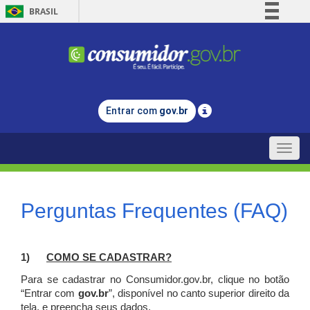
BRASIL
Simplifique!
Comunica BR
Participe
Acesso à informação
Entrar com
gov.br
Legislação
Canais
Toggle
naviga
Perguntas Frequentes (FAQ)
1)
C
OMO SE CADASTRAR?
Para se cadastrar no Consumidor.gov.br, clique no botão
“Entrar com
gov.br
”, disponível no canto superior direito da
tela, e p
reencha seus dados.