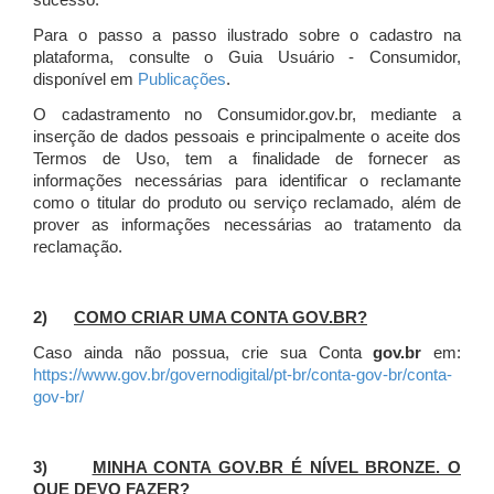
sucesso.
Para o passo a passo ilustrado sobre o cadastro na
plataforma, consulte o Guia Usuário - Consumidor,
disponível em
Publicações
.
O cadastramento no Consumidor.gov.br, mediante a
inserção de dados pessoais e principalmente o aceite dos
Termos de Uso, tem a finalidade de fornecer as
informações necessárias para identificar o reclamante
como o titular do produto ou serviço reclamado, além de
prover as informações necessárias ao tratamento da
reclamação.
2)
COMO CRIAR UMA CONTA GOV.BR?
Caso ainda não possua, crie sua Conta
gov.br
em:
https://www.gov.br/governodigital/pt-br/conta-gov-br/conta-
gov-br/
3)
MINHA CONTA GOV.BR É NÍVEL BRONZE. O
QUE DEVO FAZER?