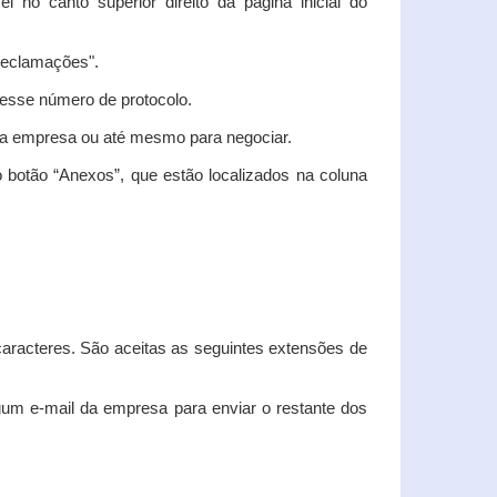
vel no canto superior direito da página inicial do
"Reclamações".
nesse número de protocolo.
m a empresa ou até mesmo para negociar.
 botão “Anexos”, que estão localizados na coluna
racteres. São aceitas as seguintes extensões de
algum e-mail da empresa para enviar o restante dos