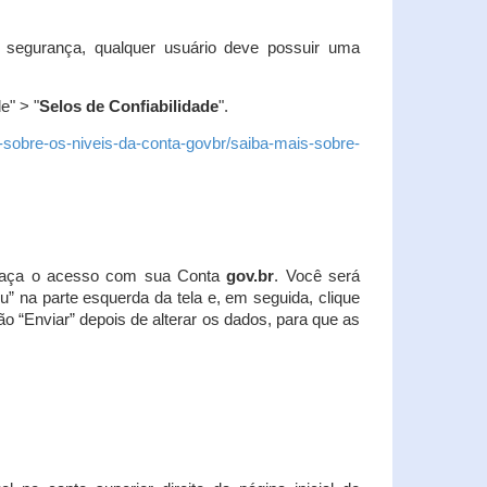
 segurança, qualquer usuário deve possuir uma
e" > "
Selos de Confiabilidade
".
s-sobre-os-niveis-da-conta-govbr/saiba-mais-sobre-
r. Faça o acesso com sua Conta
gov.br
. Você será
u” na parte esquerda da tela e, em seguida, clique
ão “Enviar” depois de alterar os dados, para que as