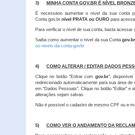
3)
MINHA CONTA GOV.BR É NÍVEL BRONZ
É necessário aumentar o nível da sua conta p
Conta gov.br
nível PRATA ou OURO
para acessa
Para verificar o nível de sua conta, basta acessa
Saiba como aumentar o nível da sua Conta
gov.b
os-niveis-da-conta-govbr
4)
COMO ALTERAR / EDITAR DADOS PES
Clique no botão “Entrar com
gov.br
”, disponíve
redirecionado automaticamente para sua área de
em “Dados Pessoais”.
Clique no botão “Editar” e 
alterações sejam salvas.
Não é possível o cadastro de mesmo CPF ou e-mai
5)
COMO VER O ANDAMENTO DA RECLA