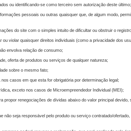
ados ou identificando-se como terceiro sem autorização deste último;
informações pessoais ou outras quaisquer que, de algum modo, permi
mações do site com o simples intuito de dificultar ou obstruir o regis
r ou violar quaisquer direitos individuais (como a privacidade dos us
 não envolva relação de consumo;
de, oferta de produtos ou serviços de qualquer natureza;
idade sobre o mesmo fato;
a nos casos em que esta for obrigatória por determinação legal;
ídica, exceto nos casos de Microempreendedor Individual (MEI);
ra propor renegociações de dívidas abaixo do valor principal devido, 
e não seja responsável pelo produto ou serviço contratado/ofertado