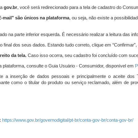
ta
gov.br
, você será redirecionado para a tela de cadastro do Consum
-mail" são únicos na plataforma
, ou seja, não existe a possibil
do na parte inferior esquerda. É necessário realizar a leitura das info
o final dos seus dados. Estando tudo correto, clique em “Confirmar”, no
eito da tela.
Caso isso ocorra, seu cadastro foi concluído com suc
a plataforma, consulte o Guia Usuário - Consumidor, disponível em
P
e a inserção de dados pessoais e principalmente o aceite dos 
amante como o titular do produto ou serviço reclamado, além de pr
:
https://www.gov.br/governodigital/pt-br/conta-gov-br/conta-gov-br/