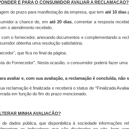
PONDER E PARA O CONSUMIDOR AVALIAR A RECLAMAÇÃO?
contagem do prazo para manifestação da empresa, que tem
até 10 dias
p
nsumidor a chance de, em
até 20 dias
, comentar a resposta recebi
o com o atendimento recebido.
agir com o fornecedor, anexando documentos e complementando a re
umidor obtenha uma resolução satisfatória.
necedor", que fica no final da página.
osta do Fornecedor”. Nesta ocasião, o consumidor poderá fazer uma
 avaliar e, com sua avaliação, a reclamação é concluída, não s
ua reclamação é finalizada
e receberá o status de “Finalizada Avali
cerrada em função do fim do prazo mencionado.
LTERAR MINHA AVALIAÇÃO?
e dados pública, que disponibiliza à sociedade informações r