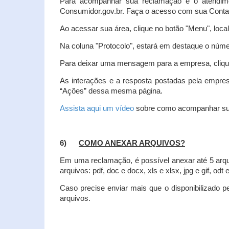
Para acompanhar sua reclamação e o atendim
Consumidor.gov.br. Faça o acesso com sua Cont
Ao acessar sua área, clique no botão "Menu", loca
Na coluna "Protocolo", estará em destaque o númer
Para deixar uma mensagem para a empresa, clique
As interações e a resposta postadas pela empres
“Ações” dessa mesma página.
Assista aqui um vídeo
sobre como acompanhar su
6)
COMO ANEXAR ARQUIVOS?
Em uma reclamação, é possível anexar até 5 arq
arquivos: pdf, doc e docx, xls e xlsx, jpg e gif, odt
Caso precise enviar mais que o disponibilizado pe
arquivos.