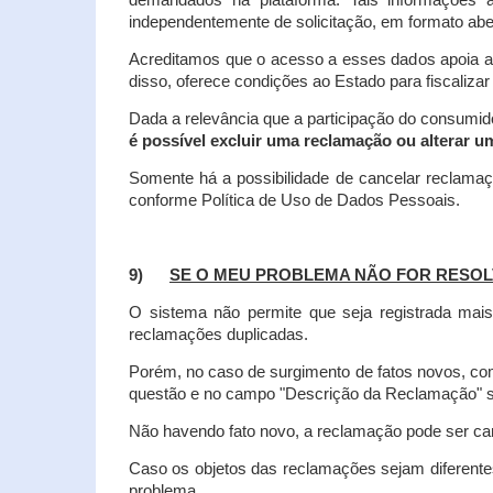
demandados na plataforma. Tais informações a
independentemente de solicitação, em formato abe
Acreditamos que o acesso a esses dados apoia a
disso, oferece condições ao Estado para fiscaliza
Dada a relevância que a participação do consumi
é possível excluir uma reclamação ou alterar u
Somente há a possibilidade de cancelar reclama
conforme Política de Uso de Dados Pessoais.
9)
SE O MEU PROBLEMA NÃO FOR RESOL
O sistema não permite que seja registrada ma
reclamações duplicadas.
Porém, no caso de surgimento de fatos novos, 
questão e no campo "Descrição da Reclamação" sej
Não havendo fato novo, a reclamação pode ser can
Caso os objetos das reclamações sejam diferent
problema.