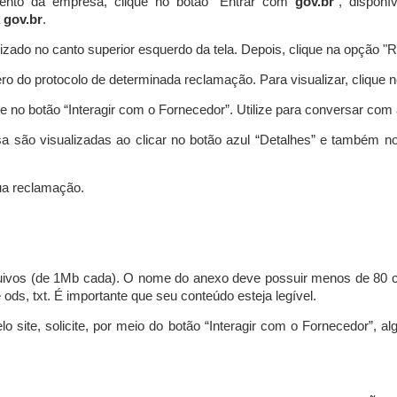
ento da empresa, clique no botão “Entrar com
gov.br
”, disponí
a
gov.br
.
lizado no canto superior esquerdo da tela. Depois, clique na opção 
o do protocolo de determinada reclamação. Para visualizar, clique 
 no botão “Interagir com o Fornecedor”. Utilize para conversar co
a são visualizadas ao clicar no botão azul “Detalhes” e também no
a reclamação.
uivos (de 1Mb cada). O nome do anexo deve possuir menos de 80 ca
 e ods, txt. É importante que seu conteúdo esteja legível.
lo site, solicite, por meio do botão “Interagir com o Fornecedor”, 