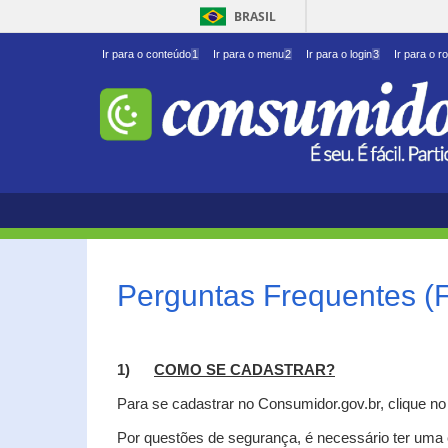
BRASIL
Ir para o conteúdo
1
Ir para o menu
2
Ir para o login
3
Ir para o r
Perguntas Frequentes (
1)
C
OMO SE CADASTRAR?
Para se cadastrar no Consumidor.gov.br, clique n
Por questões de segurança, é necessário ter uma