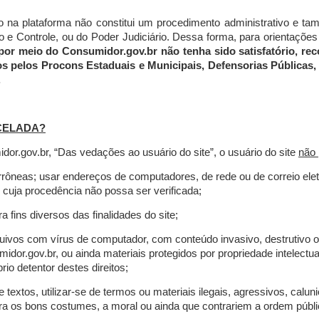
do na plataforma não constitui um procedimento administrativo e 
 Controle, ou do Poder Judiciário. Dessa forma, para orientações a
por meio do Consumidor.gov.br não tenha sido satisfatório, 
os pelos Procons Estaduais e Municipais, Defensorias Públicas, 
.
CELADA?
r.gov.br, “Das vedações ao usuário do site”, o usuário do site
não 
errôneas; usar endereços de computadores, de rede ou de correio ele
 cuja procedência não possa ser verificada;
a fins diversos das finalidades do site;
rquivos com vírus de computador, com conteúdo invasivo, destrutivo
idor.gov.br, ou ainda materiais protegidos por propriedade intelectu
io detentor destes direitos;
extos, utilizar-se de termos ou materiais ilegais, agressivos, calun
tra os bons costumes, a moral ou ainda que contrariem a ordem públi