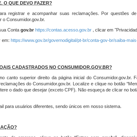
E. O QUE DEVO FAZER?
ara registrar e acompanhar suas reclamações. Por questões de
r o Consumidor.gov.br.
r sua Conta
gov.br
https://contas.acesso.gov.br
, clicar em "Privacidad
r
em:
https://www.gov.br/governodigital/pt-br/conta-gov-br/saiba-mai
SOAIS CADASTRADOS NO CONSUMIDOR.GOV.BR?
l no canto superior direito da página inicial do Consumidor.gov.b
 reclamações do Consumidor.gov.br.
Localize e clique no botão “Men
altere o dado que desejar (exceto CPF). Não esqueça de clicar no bot
l para usuários diferentes, sendo únicos em nosso sistema.
MAÇÃO?