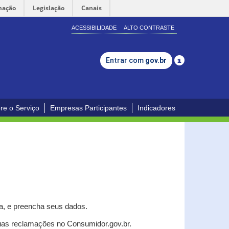
mação
Legislação
Canais
ACESSIBILIDADE
ALTO CONTRASTE
Entrar com
gov.br
re o Serviço
Empresas Participantes
Indicadores
a, e p
reencha seus dados.
uas reclamações no Consumidor.gov.br.