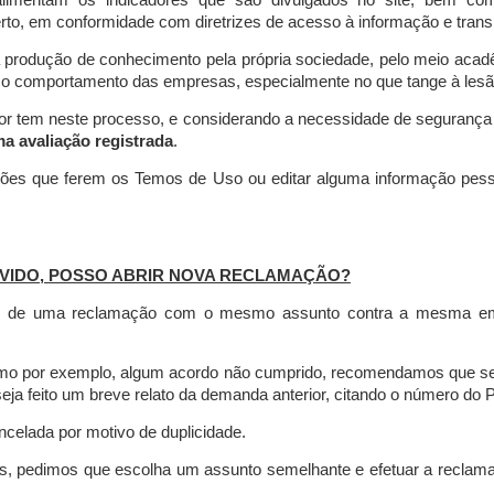
limentam os indicadores que são divulgados no site, bem com
rto, em conformidade com diretrizes de acesso à informação e transp
 produção de conhecimento pela própria sociedade, pelo meio aca
r o comportamento das empresas, especialmente no que tange à lesão 
dor tem neste processo, e considerando a necessidade de seguranç
ma avaliação registrada
.
ções que ferem os Temos de Uso ou editar alguma informação pess
VIDO, POSSO ABRIR NOVA RECLAMAÇÃO?
is de uma reclamação com o mesmo assunto contra a mesma empr
como por exemplo, algum acordo não cumprido, recomendamos que s
a feito um breve relato da demanda anterior, citando o número do 
celada por motivo de duplicidade.
es, pedimos que escolha um assunto semelhante e efetuar a reclam