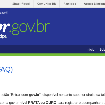
Simplifique!
Comunica BR
Participe
Acesso à infor
odapé
4
Início
Sob
FAQ)
o botão “Entrar com
gov.br
”, disponível no canto superior direito da tel
 conta gov.br
nível PRATA ou OURO
para registrar e acompanhar s