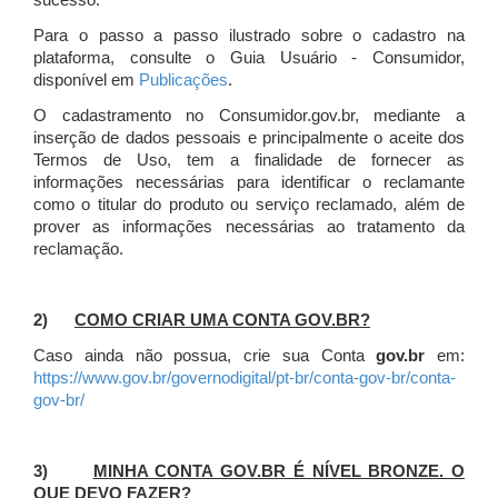
sucesso.
Para o passo a passo ilustrado sobre o cadastro na
plataforma, consulte o Guia Usuário - Consumidor,
disponível em
Publicações
.
O cadastramento no Consumidor.gov.br, mediante a
inserção de dados pessoais e principalmente o aceite dos
Termos de Uso, tem a finalidade de fornecer as
informações necessárias para identificar o reclamante
como o titular do produto ou serviço reclamado, além de
prover as informações necessárias ao tratamento da
reclamação.
2)
COMO CRIAR UMA CONTA GOV.BR?
Caso ainda não possua, crie sua Conta
gov.br
em:
https://www.gov.br/governodigital/pt-br/conta-gov-br/conta-
gov-br/
3)
MINHA CONTA GOV.BR É NÍVEL BRONZE. O
QUE DEVO FAZER?