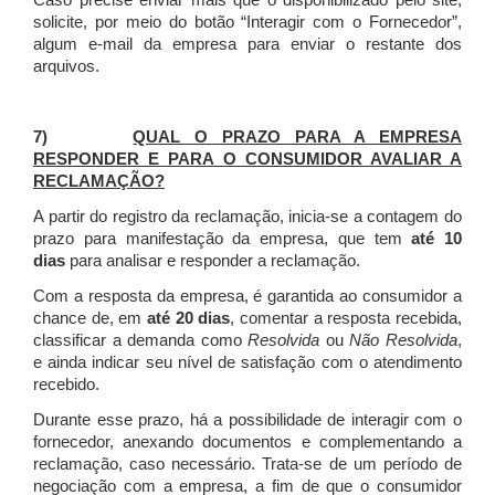
Caso precise enviar mais que o disponibilizado pelo site,
solicite, por meio do botão “Interagir com o Fornecedor”,
algum e-mail da empresa para enviar o restante dos
arquivos.
7)
QUAL O PRAZO PARA A EMPRESA
RESPONDER E PARA O CONSUMIDOR AVALIAR A
RECLAMAÇÃO?
A partir do registro da reclamação, inicia-se a contagem do
prazo para manifestação da empresa, que tem
até 10
dias
para analisar e responder a reclamação.
Com a resposta da empresa, é garantida ao consumidor a
chance de, em
até 20 dias
, comentar a resposta recebida,
classificar a demanda como
Resolvida
ou
Não Resolvida
,
e ainda indicar seu nível de satisfação com o atendimento
recebido.
Durante esse prazo, há a possibilidade de interagir com o
fornecedor, anexando documentos e complementando a
reclamação, caso necessário.
Trata-se de um período de
negociação com a empresa, a fim de que o consumidor