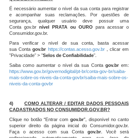
É necessário aumentar o nível da sua conta para registrar
e acompanhar suas reclamações. Por questões de
segurança, qualquer usuário deve possuir uma
Conta gov.br
nível PRATA ou OURO
para acessar o
Consumidor.gov.br.
Para verificar o nível de sua conta, basta acessar
sua Conta
gov.br
https://contas.acesso.gov.br
, clicar em
"Privacidade" > "
Selos de Confiabilidade
".
Saiba como aumentar o nível da sua Conta
gov.br
em:
https://www.gov.br/governodigital/pt-br/conta-gov-br/saiba-
mais-sobre-os-niveis-da-conta-govbr/saiba-mais-sobre-os-
niveis-da-conta-govbr
4)
COMO ALTERAR / EDITAR DADOS PESSOAIS
CADASTRADOS NO CONSUMIDOR.GOV.BR?
Clique no botão “Entrar com
gov.br
”, disponível no canto
superior direito da página inicial do Consumidor.gov.br.
Faça o acesso com sua Conta
gov.br
. Você será