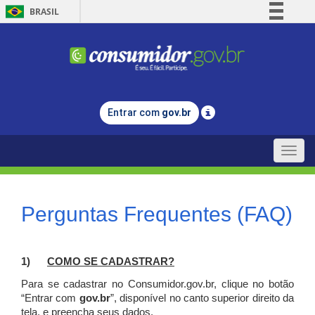
BRASIL
Simplifique!
Comunica BR
Participe
Acesso à informação
Entrar com
gov.br
Legislação
Canais
Toggle
naviga
Perguntas Frequentes (FAQ)
1)
C
OMO SE CADASTRAR?
Para se cadastrar no Consumidor.gov.br, clique no botão
“Entrar com
gov.br
”, disponível no canto superior direito da
tela, e p
reencha seus dados.