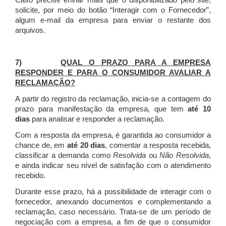
Caso precise enviar mais que o disponibilizado pelo site,
solicite, por meio do botão “Interagir com o Fornecedor”,
algum e-mail da empresa para enviar o restante dos
arquivos.
7)
QUAL O PRAZO PARA A EMPRESA
RESPONDER E PARA O CONSUMIDOR AVALIAR A
RECLAMAÇÃO?
A partir do registro da reclamação, inicia-se a contagem do
prazo para manifestação da empresa, que tem
até 10
dias
para analisar e responder a reclamação.
Com a resposta da empresa, é garantida ao consumidor a
chance de, em
até 20 dias
, comentar a resposta recebida,
classificar a demanda como
Resolvida
ou
Não Resolvida
,
e ainda indicar seu nível de satisfação com o atendimento
recebido.
Durante esse prazo, há a possibilidade de interagir com o
fornecedor, anexando documentos e complementando a
reclamação, caso necessário.
Trata-se de um período de
negociação com a empresa, a fim de que o consumidor