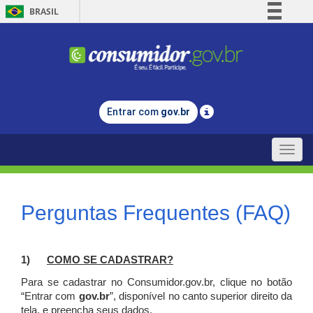
BRASIL
Simplifique!
Comunica BR
Participe
Acesso à informação
Entrar com
gov.br
Legislação
Canais
Toggle
naviga
Perguntas Frequentes (FAQ)
1)
C
OMO SE CADASTRAR?
Para se cadastrar no Consumidor.gov.br, clique no botão
“Entrar com
gov.br
”, disponível no canto superior direito da
tela, e p
reencha seus dados.