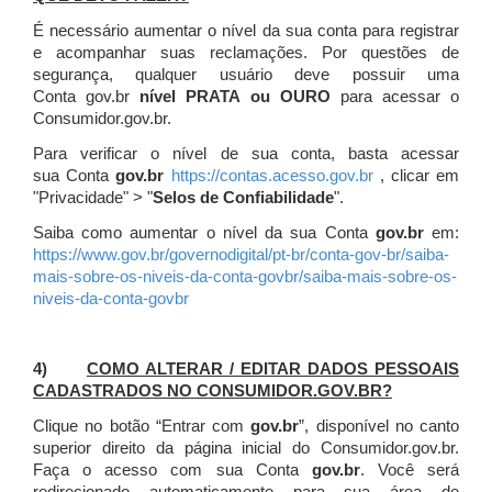
É necessário aumentar o nível da sua conta para registrar
e acompanhar suas reclamações. Por questões de
segurança, qualquer usuário deve possuir uma
Conta gov.br
nível PRATA ou OURO
para acessar o
Consumidor.gov.br.
Para verificar o nível de sua conta, basta acessar
sua Conta
gov.br
https://contas.acesso.gov.br
, clicar em
"Privacidade" > "
Selos de Confiabilidade
".
Saiba como aumentar o nível da sua Conta
gov.br
em:
https://www.gov.br/governodigital/pt-br/conta-gov-br/saiba-
mais-sobre-os-niveis-da-conta-govbr/saiba-mais-sobre-os-
niveis-da-conta-govbr
4)
COMO ALTERAR / EDITAR DADOS PESSOAIS
CADASTRADOS NO CONSUMIDOR.GOV.BR?
Clique no botão “Entrar com
gov.br
”, disponível no canto
superior direito da página inicial do Consumidor.gov.br.
Faça o acesso com sua Conta
gov.br
. Você será