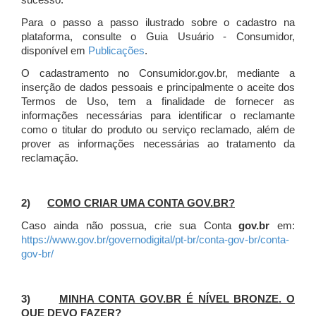
sucesso.
Para o passo a passo ilustrado sobre o cadastro na
plataforma, consulte o Guia Usuário - Consumidor,
disponível em
Publicações
.
O cadastramento no Consumidor.gov.br, mediante a
inserção de dados pessoais e principalmente o aceite dos
Termos de Uso, tem a finalidade de fornecer as
informações necessárias para identificar o reclamante
como o titular do produto ou serviço reclamado, além de
prover as informações necessárias ao tratamento da
reclamação.
2)
COMO CRIAR UMA CONTA GOV.BR?
Caso ainda não possua, crie sua Conta
gov.br
em:
https://www.gov.br/governodigital/pt-br/conta-gov-br/conta-
gov-br/
3)
MINHA CONTA GOV.BR É NÍVEL BRONZE. O
QUE DEVO FAZER?