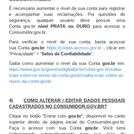
É necessário aumentar o nível da sua conta para registrar
e acompanhar suas reclamações. Por questões de
segurança, qualquer usuário deve possuir uma
Conta gov.br
nível PRATA ou OURO
para acessar o
Consumidor.gov.br.
Para verificar o nível de sua conta, basta acessar
sua Conta
gov.br
https://contas.acesso.gov.br
, clicar em
"Privacidade" > "
Selos de Confiabilidade
".
Saiba como aumentar o nível da sua Conta
gov.br
em:
https://www.gov.br/governodigital/pt-br/conta-gov-br/saiba-
mais-sobre-os-niveis-da-conta-govbr/saiba-mais-sobre-os-
niveis-da-conta-govbr
4)
COMO ALTERAR / EDITAR DADOS PESSOAIS
CADASTRADOS NO CONSUMIDOR.GOV.BR?
Clique no botão “Entrar com
gov.br
”, disponível no canto
superior direito da página inicial do Consumidor.gov.br.
Faça o acesso com sua Conta
gov.br
. Você será