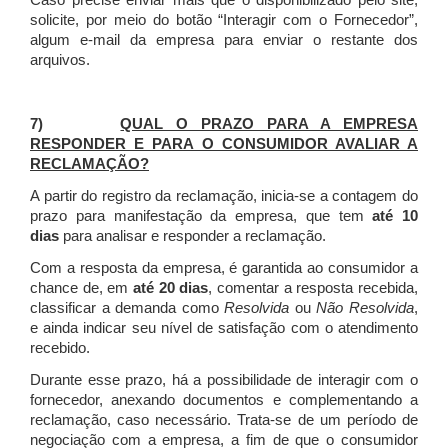
Caso precise enviar mais que o disponibilizado pelo site,
solicite, por meio do botão “Interagir com o Fornecedor”,
algum e-mail da empresa para enviar o restante dos
arquivos.
7)
QUAL O PRAZO PARA A EMPRESA
RESPONDER E PARA O CONSUMIDOR AVALIAR A
RECLAMAÇÃO?
A partir do registro da reclamação, inicia-se a contagem do
prazo para manifestação da empresa, que tem
até 10
dias
para analisar e responder a reclamação.
Com a resposta da empresa, é garantida ao consumidor a
chance de, em
até 20 dias
, comentar a resposta recebida,
classificar a demanda como
Resolvida
ou
Não Resolvida
,
e ainda indicar seu nível de satisfação com o atendimento
recebido.
Durante esse prazo, há a possibilidade de interagir com o
fornecedor, anexando documentos e complementando a
reclamação, caso necessário.
Trata-se de um período de
negociação com a empresa, a fim de que o consumidor