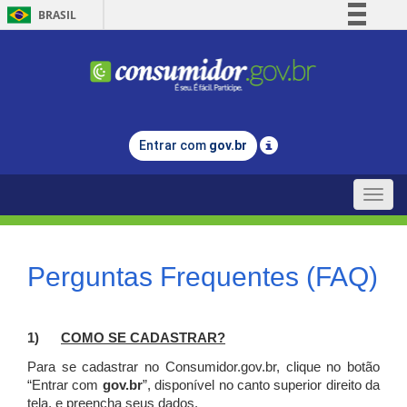
BRASIL
Simplifique!
Comunica BR
Participe
Acesso à informação
Entrar com
gov.br
Legislação
Canais
Toggle
naviga
Perguntas Frequentes (FAQ)
1)
C
OMO SE CADASTRAR?
Para se cadastrar no Consumidor.gov.br, clique no botão
“Entrar com
gov.br
”, disponível no canto superior direito da
tela, e p
reencha seus dados.