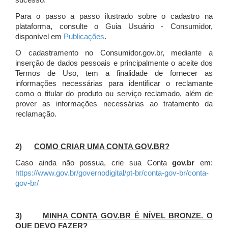
sucesso.
Para o passo a passo ilustrado sobre o cadastro na
plataforma, consulte o Guia Usuário - Consumidor,
disponível em
Publicações
.
O cadastramento no Consumidor.gov.br, mediante a
inserção de dados pessoais e principalmente o aceite dos
Termos de Uso, tem a finalidade de fornecer as
informações necessárias para identificar o reclamante
como o titular do produto ou serviço reclamado, além de
prover as informações necessárias ao tratamento da
reclamação.
2)
COMO CRIAR UMA CONTA GOV.BR?
Caso ainda não possua, crie sua Conta
gov.br
em:
https://www.gov.br/governodigital/pt-br/conta-gov-br/conta-
gov-br/
3)
MINHA CONTA GOV.BR É NÍVEL BRONZE. O
QUE DEVO FAZER?