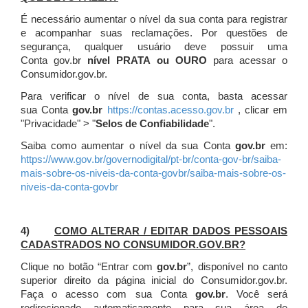
É necessário aumentar o nível da sua conta para registrar
e acompanhar suas reclamações. Por questões de
segurança, qualquer usuário deve possuir uma
Conta gov.br
nível PRATA ou OURO
para acessar o
Consumidor.gov.br.
Para verificar o nível de sua conta, basta acessar
sua Conta
gov.br
https://contas.acesso.gov.br
, clicar em
"Privacidade" > "
Selos de Confiabilidade
".
Saiba como aumentar o nível da sua Conta
gov.br
em:
https://www.gov.br/governodigital/pt-br/conta-gov-br/saiba-
mais-sobre-os-niveis-da-conta-govbr/saiba-mais-sobre-os-
niveis-da-conta-govbr
4)
COMO ALTERAR / EDITAR DADOS PESSOAIS
CADASTRADOS NO CONSUMIDOR.GOV.BR?
Clique no botão “Entrar com
gov.br
”, disponível no canto
superior direito da página inicial do Consumidor.gov.br.
Faça o acesso com sua Conta
gov.br
. Você será