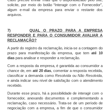
Caso precise enviar mais que o disponibilizado pelo site,
solicite, por meio do botão “Interagir com o Fornecedor”,
algum e-mail da empresa para enviar o restante dos
arquivos.
7)
QUAL O PRAZO PARA A EMPRESA
RESPONDER E PARA O CONSUMIDOR AVALIAR A
RECLAMAÇÃO?
A partir do registro da reclamação, inicia-se a contagem do
prazo para manifestação da empresa, que tem
até 10
dias
para analisar e responder a reclamação.
Com a resposta da empresa, é garantida ao consumidor a
chance de, em
até 20 dias
, comentar a resposta recebida,
classificar a demanda como
Resolvida
ou
Não Resolvida
,
e ainda indicar seu nível de satisfação com o atendimento
recebido.
Durante esse prazo, há a possibilidade de interagir com o
fornecedor, anexando documentos e complementando a
reclamação, caso necessário.
Trata-se de um período de
negociação com a empresa, a fim de que o consumidor