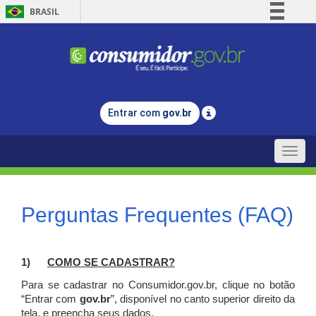
BRASIL
Simplifique!
Comunica BR
Participe
Acesso à informação
Entrar com
gov.br
Legislação
Canais
Toggle
naviga
Perguntas Frequentes (FAQ)
1)
C
OMO SE CADASTRAR?
Para se cadastrar no Consumidor.gov.br, clique no botão
“Entrar com
gov.br
”, disponível no canto superior direito da
tela, e p
reencha seus dados.