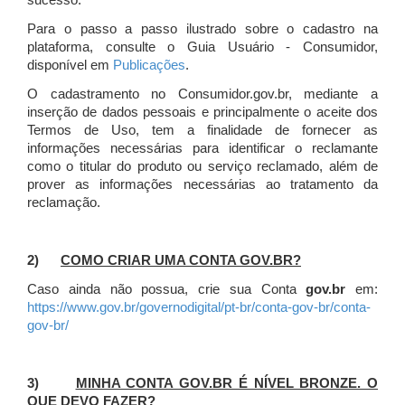
sucesso.
Para o passo a passo ilustrado sobre o cadastro na
plataforma, consulte o Guia Usuário - Consumidor,
disponível em
Publicações
.
O cadastramento no Consumidor.gov.br, mediante a
inserção de dados pessoais e principalmente o aceite dos
Termos de Uso, tem a finalidade de fornecer as
informações necessárias para identificar o reclamante
como o titular do produto ou serviço reclamado, além de
prover as informações necessárias ao tratamento da
reclamação.
2)
COMO CRIAR UMA CONTA GOV.BR?
Caso ainda não possua, crie sua Conta
gov.br
em:
https://www.gov.br/governodigital/pt-br/conta-gov-br/conta-
gov-br/
3)
MINHA CONTA GOV.BR É NÍVEL BRONZE. O
QUE DEVO FAZER?