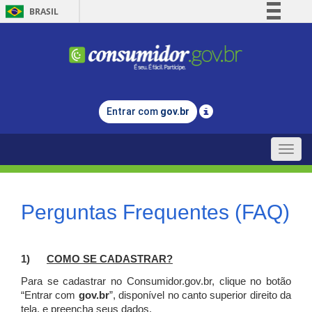
BRASIL
Simplifique!
Comunica BR
Participe
Acesso à informação
Entrar com
gov.br
Legislação
Canais
Toggle
naviga
Perguntas Frequentes (FAQ)
1)
C
OMO SE CADASTRAR?
Para se cadastrar no Consumidor.gov.br, clique no botão
“Entrar com
gov.br
”, disponível no canto superior direito da
tela, e p
reencha seus dados.