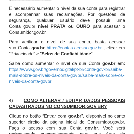
É necessário aumentar o nível da sua conta para registrar
e acompanhar suas reclamações. Por questões de
segurança, qualquer usuário deve possuir uma
Conta gov.br
nível PRATA ou OURO
para acessar o
Consumidor.gov.br.
Para verificar o nível de sua conta, basta acessar
sua Conta
gov.br
https://contas.acesso.gov.br
, clicar em
"Privacidade" > "
Selos de Confiabilidade
".
Saiba como aumentar o nível da sua Conta
gov.br
em:
https://www.gov.br/governodigital/pt-br/conta-gov-br/saiba-
mais-sobre-os-niveis-da-conta-govbr/saiba-mais-sobre-os-
niveis-da-conta-govbr
4)
COMO ALTERAR / EDITAR DADOS PESSOAIS
CADASTRADOS NO CONSUMIDOR.GOV.BR?
Clique no botão “Entrar com
gov.br
”, disponível no canto
superior direito da página inicial do Consumidor.gov.br.
Faça o acesso com sua Conta
gov.br
. Você será