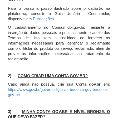
sucesso.
Para o passo a passo ilustrado sobre o cadastro na
plataforma, consulte o Guia Usuário - Consumidor,
disponível em
Publicações
.
O cadastramento no Consumidor.gov.br, mediante a
inserção de dados pessoais e principalmente o aceite dos
Termos de Uso, tem a finalidade de fornecer as
informações necessárias para identificar o reclamante
como o titular do produto ou serviço reclamado, além de
prover as informações necessárias ao tratamento da
reclamação.
2)
COMO CRIAR UMA CONTA GOV.BR?
Caso ainda não possua, crie sua Conta
gov.br
em:
https://www.gov.br/governodigital/pt-br/conta-gov-br/conta-
gov-br/
3)
MINHA CONTA GOV.BR É NÍVEL BRONZE. O
QUE DEVO FAZER?