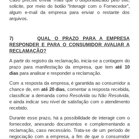
Caso precise enviar mais que o disponibilizado pelo site,
solicite, por meio do botão “Interagir com o Fornecedor”,
algum e-mail da empresa para enviar o restante dos
arquivos.
7)
QUAL O PRAZO PARA A EMPRESA
RESPONDER E PARA O CONSUMIDOR AVALIAR A
RECLAMAÇÃO?
A partir do registro da reclamação, inicia-se a contagem do
prazo para manifestação da empresa, que tem
até 10
dias
para analisar e responder a reclamação.
Com a resposta da empresa, é garantida ao consumidor a
chance de, em
até 20 dias
, comentar a resposta recebida,
classificar a demanda como
Resolvida
ou
Não Resolvida
,
e ainda indicar seu nível de satisfação com o atendimento
recebido.
Durante esse prazo, há a possibilidade de interagir com o
fornecedor, anexando documentos e complementando a
reclamação, caso necessário.
Trata-se de um período de
negociação com a empresa, a fim de que o consumidor