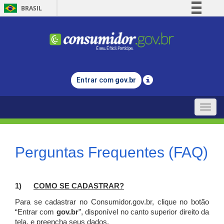
BRASIL
Simplifique!
Comunica BR
Participe
Acesso à informação
Entrar com
gov.br
Legislação
Canais
Toggle
naviga
Perguntas Frequentes (FAQ)
1)
C
OMO SE CADASTRAR?
Para se cadastrar no Consumidor.gov.br, clique no botão
“Entrar com
gov.br
”, disponível no canto superior direito da
tela, e p
reencha seus dados.