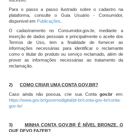
sucesso.
Para o passo a passo ilustrado sobre o cadastro na
plataforma, consulte o Guia Usuário - Consumidor,
disponível em
Publicações
.
O cadastramento no Consumidor.gov.br, mediante a
inserção de dados pessoais e principalmente o aceite dos
Termos de Uso, tem a finalidade de fornecer as
informações necessárias para identificar o reclamante
como o titular do produto ou serviço reclamado, além de
prover as informações necessárias ao tratamento da
reclamação.
2)
COMO CRIAR UMA CONTA GOV.BR?
Caso ainda não possua, crie sua Conta
gov.br
em:
https://www.gov.br/governodigital/pt-br/conta-gov-br/conta-
gov-br/
3)
MINHA CONTA GOV.BR É NÍVEL BRONZE. O
QUE DEVO FAZER?