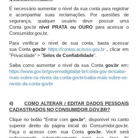
É necessário aumentar o nível da sua conta para registrar
e acompanhar suas reclamações. Por questões de
segurança, qualquer usuário deve possuir uma
Conta gov.br
nível PRATA ou OURO
para acessar o
Consumidor.gov.br.
Para verificar o nível de sua conta, basta acessar
sua Conta
gov.br
https://contas.acesso.gov.br
, clicar em
"Privacidade" > "
Selos de Confiabilidade
".
Saiba como aumentar o nível da sua Conta
gov.br
em:
https://www.gov.br/governodigital/pt-br/conta-gov-br/saiba-
mais-sobre-os-niveis-da-conta-govbr/saiba-mais-sobre-os-
niveis-da-conta-govbr
4)
COMO ALTERAR / EDITAR DADOS PESSOAIS
CADASTRADOS NO CONSUMIDOR.GOV.BR?
Clique no botão “Entrar com
gov.br
”, disponível no canto
superior direito da página inicial do Consumidor.gov.br.
Faça o acesso com sua Conta
gov.br
. Você será