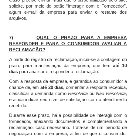
Caso precise enviar mais que o disponibilizado pelo site,
solicite, por meio do botão “Interagir com o Fornecedor”,
algum e-mail da empresa para enviar o restante dos
arquivos.
7)
QUAL O PRAZO PARA A EMPRESA
RESPONDER E PARA O CONSUMIDOR AVALIAR A
RECLAMAÇÃO?
A partir do registro da reclamação, inicia-se a contagem do
prazo para manifestação da empresa, que tem
até 10
dias
para analisar e responder a reclamação.
Com a resposta da empresa, é garantida ao consumidor a
chance de, em
até 20 dias
, comentar a resposta recebida,
classificar a demanda como
Resolvida
ou
Não Resolvida
,
e ainda indicar seu nível de satisfação com o atendimento
recebido.
Durante esse prazo, há a possibilidade de interagir com o
fornecedor, anexando documentos e complementando a
reclamação, caso necessário.
Trata-se de um período de
negociação com a empresa, a fim de que o consumidor