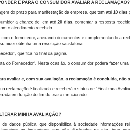
PONDER E PARA O CONSUMIDOR AVALIAR A RECLAMAÇÃO?
contagem do prazo para manifestação da empresa, que tem
até 10 dias
p
nsumidor a chance de, em
até 20 dias
, comentar a resposta recebi
o com o atendimento recebido.
agir com o fornecedor, anexando documentos e complementando a re
umidor obtenha uma resolução satisfatória.
necedor", que fica no final da página.
osta do Fornecedor”. Nesta ocasião, o consumidor poderá fazer uma
 avaliar e, com sua avaliação, a reclamação é concluída, não s
ua reclamação é finalizada
e receberá o status de “Finalizada Avali
cerrada em função do fim do prazo mencionado.
LTERAR MINHA AVALIAÇÃO?
e dados pública, que disponibiliza à sociedade informações r