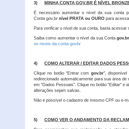
3)
MINHA CONTA GOV.BR É NÍVEL BRONZ
É necessário aumentar o nível da sua conta p
Conta gov.br
nível PRATA ou OURO
para acessa
Para verificar o nível de sua conta, basta acessa
Saiba como aumentar o nível da sua Conta
gov.b
os-niveis-da-conta-govbr
4)
COMO ALTERAR / EDITAR DADOS PES
Clique no botão “Entrar com
gov.br
”, disponíve
redirecionado automaticamente para sua área de
em “Dados Pessoais”.
Clique no botão “Editar” e 
alterações sejam salvas.
Não é possível o cadastro de mesmo CPF ou e-mai
5)
COMO VER O ANDAMENTO DA RECLA