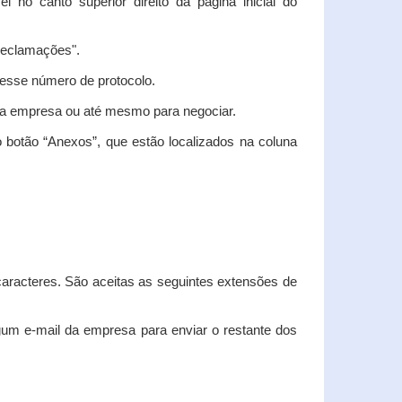
vel no canto superior direito da página inicial do
"Reclamações".
nesse número de protocolo.
m a empresa ou até mesmo para negociar.
 botão “Anexos”, que estão localizados na coluna
racteres. São aceitas as seguintes extensões de
algum e-mail da empresa para enviar o restante dos