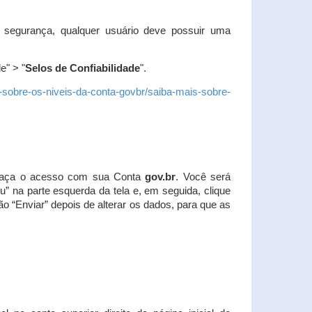
 segurança, qualquer usuário deve possuir uma
e" > "
Selos de Confiabilidade
".
s-sobre-os-niveis-da-conta-govbr/saiba-mais-sobre-
r. Faça o acesso com sua Conta
gov.br
. Você será
u” na parte esquerda da tela e, em seguida, clique
ão “Enviar” depois de alterar os dados, para que as