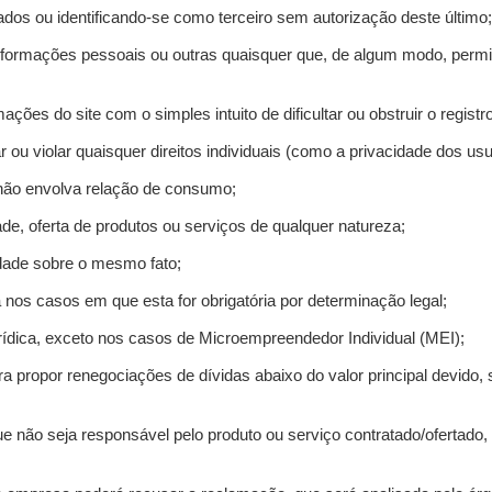
ados ou identificando-se como terceiro sem autorização deste último;
informações pessoais ou outras quaisquer que, de algum modo, permi
mações do site com o simples intuito de dificultar ou obstruir o regis
r ou violar quaisquer direitos individuais (como a privacidade dos us
 não envolva relação de consumo;
de, oferta de produtos ou serviços de qualquer natureza;
idade sobre o mesmo fato;
a nos casos em que esta for obrigatória por determinação legal;
ídica, exceto nos casos de Microempreendedor Individual (MEI);
ra propor renegociações de dívidas abaixo do valor principal devido, 
e não seja responsável pelo produto ou serviço contratado/ofertado