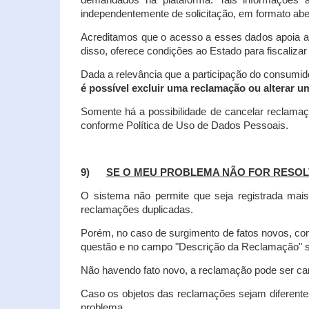
demandados na plataforma. Tais informações a
independentemente de solicitação, em formato abe
Acreditamos que o acesso a esses dados apoia a
disso, oferece condições ao Estado para fiscaliza
Dada a relevância que a participação do consumi
é possível excluir uma reclamação ou alterar u
Somente há a possibilidade de cancelar reclama
conforme Política de Uso de Dados Pessoais.
9)
SE O MEU PROBLEMA NÃO FOR RESOL
O sistema não permite que seja registrada ma
reclamações duplicadas.
Porém, no caso de surgimento de fatos novos, 
questão e no campo "Descrição da Reclamação" sej
Não havendo fato novo, a reclamação pode ser can
Caso os objetos das reclamações sejam diferent
problema.