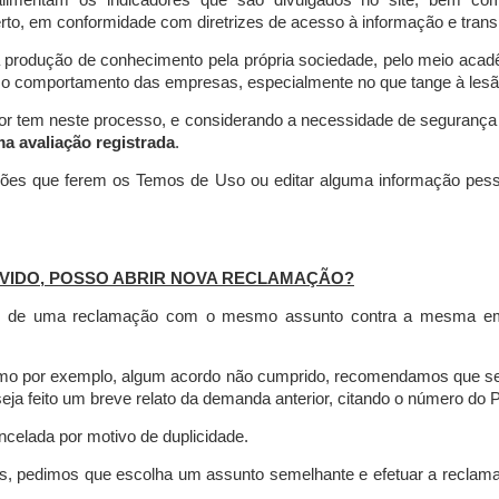
limentam os indicadores que são divulgados no site, bem com
rto, em conformidade com diretrizes de acesso à informação e transp
 produção de conhecimento pela própria sociedade, pelo meio aca
r o comportamento das empresas, especialmente no que tange à lesão 
dor tem neste processo, e considerando a necessidade de seguranç
ma avaliação registrada
.
ções que ferem os Temos de Uso ou editar alguma informação pess
VIDO, POSSO ABRIR NOVA RECLAMAÇÃO?
is de uma reclamação com o mesmo assunto contra a mesma empr
como por exemplo, algum acordo não cumprido, recomendamos que s
a feito um breve relato da demanda anterior, citando o número do 
celada por motivo de duplicidade.
es, pedimos que escolha um assunto semelhante e efetuar a reclam