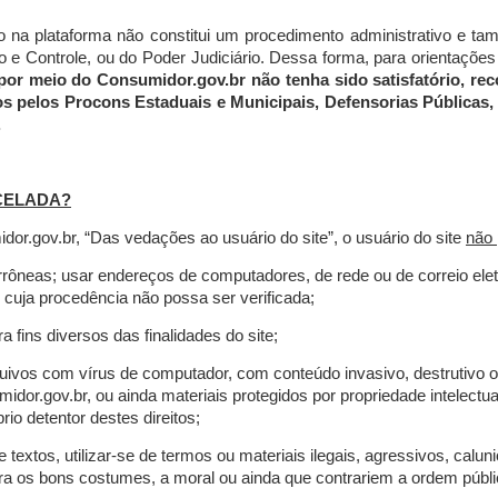
do na plataforma não constitui um procedimento administrativo e 
 Controle, ou do Poder Judiciário. Dessa forma, para orientações a
por meio do Consumidor.gov.br não tenha sido satisfatório, 
os pelos Procons Estaduais e Municipais, Defensorias Públicas, 
.
CELADA?
r.gov.br, “Das vedações ao usuário do site”, o usuário do site
não 
errôneas; usar endereços de computadores, de rede ou de correio ele
 cuja procedência não possa ser verificada;
a fins diversos das finalidades do site;
rquivos com vírus de computador, com conteúdo invasivo, destrutivo
idor.gov.br, ou ainda materiais protegidos por propriedade intelectu
io detentor destes direitos;
extos, utilizar-se de termos ou materiais ilegais, agressivos, calun
tra os bons costumes, a moral ou ainda que contrariem a ordem públi