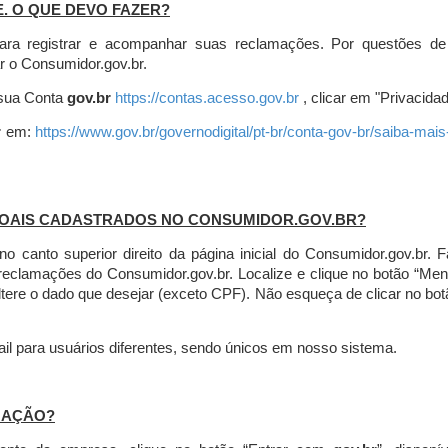
E. O QUE DEVO FAZER?
ara registrar e acompanhar suas reclamações. Por questões de
r o Consumidor.gov.br.
r sua Conta
gov.br
https://contas.acesso.gov.br
, clicar em "Privacidad
r
em:
https://www.gov.br/governodigital/pt-br/conta-gov-br/saiba-mai
SOAIS CADASTRADOS NO CONSUMIDOR.GOV.BR?
l no canto superior direito da página inicial do Consumidor.gov.b
 reclamações do Consumidor.gov.br.
Localize e clique no botão “Men
altere o dado que desejar (exceto CPF). Não esqueça de clicar no bot
l para usuários diferentes, sendo únicos em nosso sistema.
MAÇÃO?