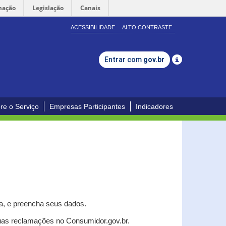
mação
Legislação
Canais
ACESSIBILIDADE
ALTO CONTRASTE
Entrar com
gov.br
re o Serviço
Empresas Participantes
Indicadores
a, e p
reencha seus dados.
uas reclamações no Consumidor.gov.br.