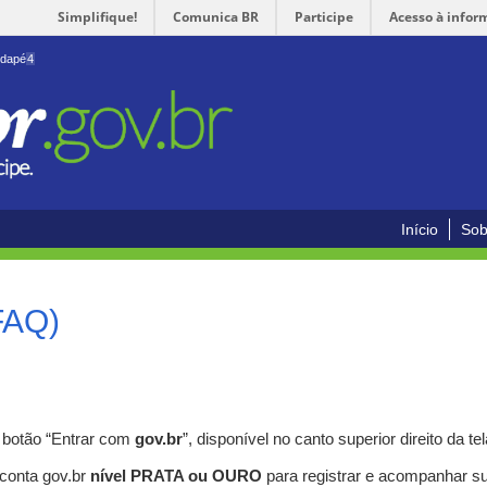
Simplifique!
Comunica BR
Participe
Acesso à infor
odapé
4
Início
Sob
FAQ)
o botão “Entrar com
gov.br
”, disponível no canto superior direito da tel
 conta gov.br
nível PRATA ou OURO
para registrar e acompanhar s