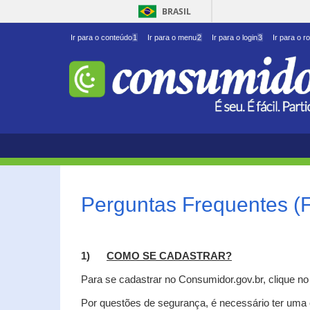
BRASIL
Ir para o conteúdo
1
Ir para o menu
2
Ir para o login
3
Ir para o r
Perguntas Frequentes (
1)
C
OMO SE CADASTRAR?
Para se cadastrar no Consumidor.gov.br, clique n
Por questões de segurança, é necessário ter uma