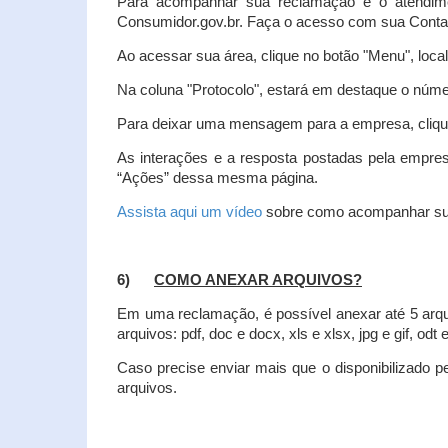
Para acompanhar sua reclamação e o atendim
Consumidor.gov.br. Faça o acesso com sua Cont
Ao acessar sua área, clique no botão "Menu", loca
Na coluna "Protocolo", estará em destaque o númer
Para deixar uma mensagem para a empresa, clique
As interações e a resposta postadas pela empres
“Ações” dessa mesma página.
Assista aqui um vídeo
sobre como acompanhar su
6)
COMO ANEXAR ARQUIVOS?
Em uma reclamação, é possível anexar até 5 arq
arquivos: pdf, doc e docx, xls e xlsx, jpg e gif, odt
Caso precise enviar mais que o disponibilizado pe
arquivos.