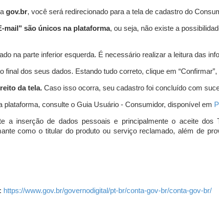
ta
gov.br
, você será redirecionado para a tela de cadastro do Consum
-mail" são únicos na plataforma
, ou seja, não existe a possibil
do na parte inferior esquerda. É necessário realizar a leitura das info
o final dos seus dados. Estando tudo correto, clique em “Confirmar”, no
eito da tela.
Caso isso ocorra, seu cadastro foi concluído com suc
a plataforma, consulte o Guia Usuário - Consumidor, disponível em
P
e a inserção de dados pessoais e principalmente o aceite dos 
amante como o titular do produto ou serviço reclamado, além de pr
:
https://www.gov.br/governodigital/pt-br/conta-gov-br/conta-gov-br/