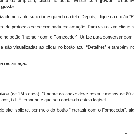
ento da empresa, clique no botão “Entrar com
gov.br
”, disponí
a
gov.br
.
lizado no canto superior esquerdo da tela. Depois, clique na opção 
o do protocolo de determinada reclamação. Para visualizar, clique 
 no botão “Interagir com o Fornecedor”. Utilize para conversar co
a são visualizadas ao clicar no botão azul “Detalhes” e também no
a reclamação.
uivos (de 1Mb cada). O nome do anexo deve possuir menos de 80 ca
 e ods, txt. É importante que seu conteúdo esteja legível.
lo site, solicite, por meio do botão “Interagir com o Fornecedor”, 