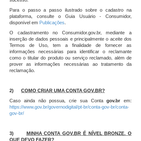
sucesso.
Para o passo a passo ilustrado sobre o cadastro na
plataforma, consulte o Guia Usuário - Consumidor,
disponível em
Publicações
.
O cadastramento no Consumidor.gov.br, mediante a
inserção de dados pessoais e principalmente o aceite dos
Termos de Uso, tem a finalidade de fornecer as
informações necessárias para identificar o reclamante
como o titular do produto ou serviço reclamado, além de
prover as informações necessárias ao tratamento da
reclamação.
2)
COMO CRIAR UMA CONTA GOV.BR?
Caso ainda não possua, crie sua Conta
gov.br
em:
https://www.gov.br/governodigital/pt-br/conta-gov-br/conta-
gov-br/
3)
MINHA CONTA GOV.BR É NÍVEL BRONZE. O
QUE DEVO FAZER?