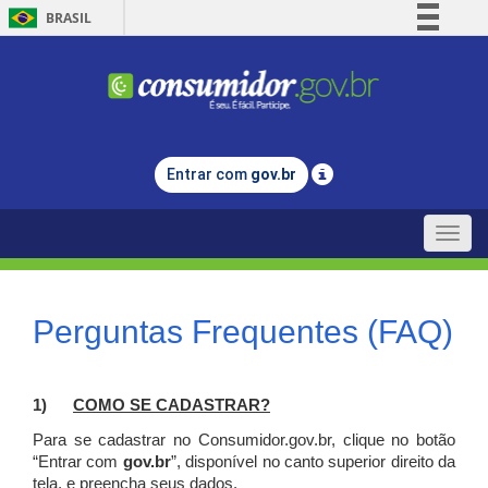
BRASIL
Simplifique!
Comunica BR
Participe
Acesso à informação
Entrar com
gov.br
Legislação
Canais
Toggle
naviga
Perguntas Frequentes (FAQ)
1)
C
OMO SE CADASTRAR?
Para se cadastrar no Consumidor.gov.br, clique no botão
“Entrar com
gov.br
”, disponível no canto superior direito da
tela, e p
reencha seus dados.