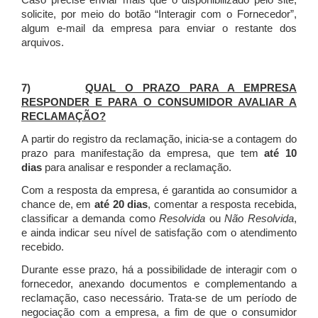
Caso precise enviar mais que o disponibilizado pelo site,
solicite, por meio do botão “Interagir com o Fornecedor”,
algum e-mail da empresa para enviar o restante dos
arquivos.
7)
QUAL O PRAZO PARA A EMPRESA
RESPONDER E PARA O CONSUMIDOR AVALIAR A
RECLAMAÇÃO?
A partir do registro da reclamação, inicia-se a contagem do
prazo para manifestação da empresa, que tem
até 10
dias
para analisar e responder a reclamação.
Com a resposta da empresa, é garantida ao consumidor a
chance de, em
até 20 dias
, comentar a resposta recebida,
classificar a demanda como
Resolvida
ou
Não Resolvida
,
e ainda indicar seu nível de satisfação com o atendimento
recebido.
Durante esse prazo, há a possibilidade de interagir com o
fornecedor, anexando documentos e complementando a
reclamação, caso necessário.
Trata-se de um período de
negociação com a empresa, a fim de que o consumidor