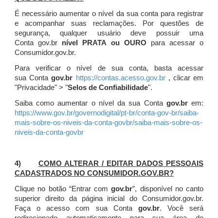
É necessário aumentar o nível da sua conta para registrar
e acompanhar suas reclamações. Por questões de
segurança, qualquer usuário deve possuir uma
Conta gov.br
nível PRATA ou OURO
para acessar o
Consumidor.gov.br.
Para verificar o nível de sua conta, basta acessar
sua Conta
gov.br
https://contas.acesso.gov.br
, clicar em
"Privacidade" > "
Selos de Confiabilidade
".
Saiba como aumentar o nível da sua Conta
gov.br
em:
https://www.gov.br/governodigital/pt-br/conta-gov-br/saiba-
mais-sobre-os-niveis-da-conta-govbr/saiba-mais-sobre-os-
niveis-da-conta-govbr
4)
COMO ALTERAR / EDITAR DADOS PESSOAIS
CADASTRADOS NO CONSUMIDOR.GOV.BR?
Clique no botão “Entrar com
gov.br
”, disponível no canto
superior direito da página inicial do Consumidor.gov.br.
Faça o acesso com sua Conta
gov.br
. Você será