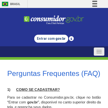
BRASIL
Simplifique!
Comunica BR
Participe
Acesso à informação
Entrar com
gov.br
Legislação
Canais
Toggle
naviga
Perguntas Frequentes (FAQ)
1)
C
OMO SE CADASTRAR?
Para se cadastrar no Consumidor.gov.br, clique no botão
“Entrar com
gov.br
”, disponível no canto superior direito da
tela, e p
reencha seus dados.