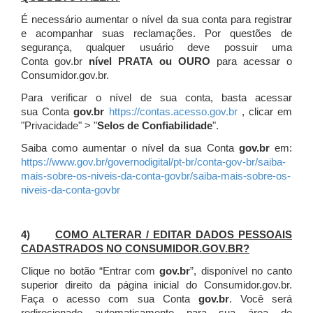
É necessário aumentar o nível da sua conta para registrar
e acompanhar suas reclamações. Por questões de
segurança, qualquer usuário deve possuir uma
Conta gov.br
nível PRATA ou OURO
para acessar o
Consumidor.gov.br.
Para verificar o nível de sua conta, basta acessar
sua Conta
gov.br
https://contas.acesso.gov.br
, clicar em
"Privacidade" > "
Selos de Confiabilidade
".
Saiba como aumentar o nível da sua Conta
gov.br
em:
https://www.gov.br/governodigital/pt-br/conta-gov-br/saiba-
mais-sobre-os-niveis-da-conta-govbr/saiba-mais-sobre-os-
niveis-da-conta-govbr
4)
COMO ALTERAR / EDITAR DADOS PESSOAIS
CADASTRADOS NO CONSUMIDOR.GOV.BR?
Clique no botão “Entrar com
gov.br
”, disponível no canto
superior direito da página inicial do Consumidor.gov.br.
Faça o acesso com sua Conta
gov.br
. Você será