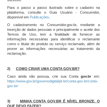
sucesso.
Para o passo a passo ilustrado sobre o cadastro na
plataforma, consulte o Guia Usuário - Consumidor,
disponível em
Publicações
.
O cadastramento no Consumidor.gov.br, mediante a
inserção de dados pessoais e principalmente o aceite dos
Termos de Uso, tem a finalidade de fornecer as
informações necessárias para identificar o reclamante
como o titular do produto ou serviço reclamado, além de
prover as informações necessárias ao tratamento da
reclamação.
2)
COMO CRIAR UMA CONTA GOV.BR?
Caso ainda não possua, crie sua Conta
gov.br
em:
https://www.gov.br/governodigital/pt-br/conta-gov-br/conta-
gov-br/
3)
MINHA CONTA GOV.BR É NÍVEL BRONZE. O
QUE DEVO FAZER?