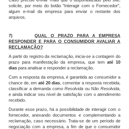
Caso precise enviar mais que o disponibilizado pelo site,
solicite, por meio do botão “Interagir com o Fornecedor”,
algum e-mail da empresa para enviar o restante dos
arquivos.
7)
QUAL O PRAZO PARA A EMPRESA
RESPONDER E PARA O CONSUMIDOR AVALIAR A
RECLAMAÇÃO?
A partir do registro da reclamação, inicia-se a contagem do
prazo para manifestação da empresa, que tem
até 10
dias
para analisar e responder a reclamação.
Com a resposta da empresa, é garantida ao consumidor a
chance de, em
até 20 dias
, comentar a resposta recebida,
classificar a demanda como
Resolvida
ou
Não Resolvida
,
e ainda indicar seu nível de satisfação com o atendimento
recebido.
Durante esse prazo, há a possibilidade de interagir com o
fornecedor, anexando documentos e complementando a
reclamação, caso necessário.
Trata-se de um período de
negociação com a empresa, a fim de que o consumidor