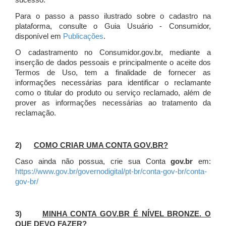
sucesso.
Para o passo a passo ilustrado sobre o cadastro na
plataforma, consulte o Guia Usuário - Consumidor,
disponível em
Publicações
.
O cadastramento no Consumidor.gov.br, mediante a
inserção de dados pessoais e principalmente o aceite dos
Termos de Uso, tem a finalidade de fornecer as
informações necessárias para identificar o reclamante
como o titular do produto ou serviço reclamado, além de
prover as informações necessárias ao tratamento da
reclamação.
2)
COMO CRIAR UMA CONTA GOV.BR?
Caso ainda não possua, crie sua Conta
gov.br
em:
https://www.gov.br/governodigital/pt-br/conta-gov-br/conta-
gov-br/
3)
MINHA CONTA GOV.BR É NÍVEL BRONZE. O
QUE DEVO FAZER?