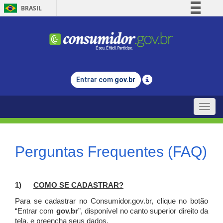
BRASIL
Simplifique!
Comunica BR
Participe
Acesso à informação
Entrar com
gov.br
Legislação
Canais
Toggle
naviga
Perguntas Frequentes (FAQ)
1)
C
OMO SE CADASTRAR?
Para se cadastrar no Consumidor.gov.br, clique no botão
“Entrar com
gov.br
”, disponível no canto superior direito da
tela, e p
reencha seus dados.