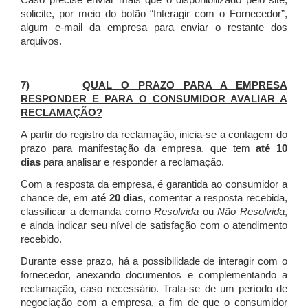
Caso precise enviar mais que o disponibilizado pelo site,
solicite, por meio do botão “Interagir com o Fornecedor”,
algum e-mail da empresa para enviar o restante dos
arquivos.
7)
QUAL O PRAZO PARA A EMPRESA
RESPONDER E PARA O CONSUMIDOR AVALIAR A
RECLAMAÇÃO?
A partir do registro da reclamação, inicia-se a contagem do
prazo para manifestação da empresa, que tem
até 10
dias
para analisar e responder a reclamação.
Com a resposta da empresa, é garantida ao consumidor a
chance de, em
até 20 dias
, comentar a resposta recebida,
classificar a demanda como
Resolvida
ou
Não Resolvida
,
e ainda indicar seu nível de satisfação com o atendimento
recebido.
Durante esse prazo, há a possibilidade de interagir com o
fornecedor, anexando documentos e complementando a
reclamação, caso necessário.
Trata-se de um período de
negociação com a empresa, a fim de que o consumidor