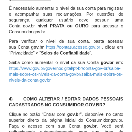
É necessário aumentar o nível da sua conta para registrar
e acompanhar suas reclamações. Por questões de
segurança, qualquer usuário deve possuir uma
Conta gov.br
nível PRATA ou OURO
para acessar o
Consumidor.gov.br.
Para verificar o nível de sua conta, basta acessar
sua Conta
gov.br
https://contas.acesso.gov.br
, clicar em
"Privacidade" > "
Selos de Confiabilidade
".
Saiba como aumentar o nível da sua Conta
gov.br
em:
https://www.gov.br/governodigital/pt-br/conta-gov-br/saiba-
mais-sobre-os-niveis-da-conta-govbr/saiba-mais-sobre-os-
niveis-da-conta-govbr
4)
COMO ALTERAR / EDITAR DADOS PESSOAIS
CADASTRADOS NO CONSUMIDOR.GOV.BR?
Clique no botão “Entrar com
gov.br
”, disponível no canto
superior direito da página inicial do Consumidor.gov.br.
Faça o acesso com sua Conta
gov.br
. Você será