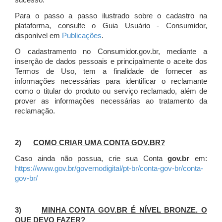
sucesso.
Para o passo a passo ilustrado sobre o cadastro na
plataforma, consulte o Guia Usuário - Consumidor,
disponível em
Publicações
.
O cadastramento no Consumidor.gov.br, mediante a
inserção de dados pessoais e principalmente o aceite dos
Termos de Uso, tem a finalidade de fornecer as
informações necessárias para identificar o reclamante
como o titular do produto ou serviço reclamado, além de
prover as informações necessárias ao tratamento da
reclamação.
2)
COMO CRIAR UMA CONTA GOV.BR?
Caso ainda não possua, crie sua Conta
gov.br
em:
https://www.gov.br/governodigital/pt-br/conta-gov-br/conta-
gov-br/
3)
MINHA CONTA GOV.BR É NÍVEL BRONZE. O
QUE DEVO FAZER?