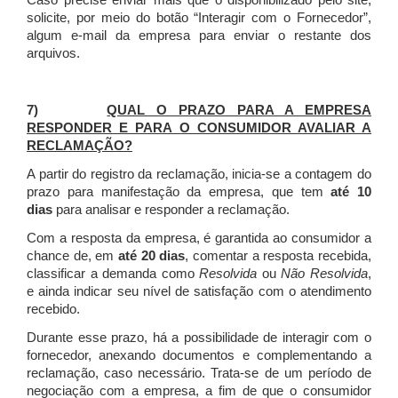
Caso precise enviar mais que o disponibilizado pelo site,
solicite, por meio do botão “Interagir com o Fornecedor”,
algum e-mail da empresa para enviar o restante dos
arquivos.
7)
QUAL O PRAZO PARA A EMPRESA
RESPONDER E PARA O CONSUMIDOR AVALIAR A
RECLAMAÇÃO?
A partir do registro da reclamação, inicia-se a contagem do
prazo para manifestação da empresa, que tem
até 10
dias
para analisar e responder a reclamação.
Com a resposta da empresa, é garantida ao consumidor a
chance de, em
até 20 dias
, comentar a resposta recebida,
classificar a demanda como
Resolvida
ou
Não Resolvida
,
e ainda indicar seu nível de satisfação com o atendimento
recebido.
Durante esse prazo, há a possibilidade de interagir com o
fornecedor, anexando documentos e complementando a
reclamação, caso necessário.
Trata-se de um período de
negociação com a empresa, a fim de que o consumidor