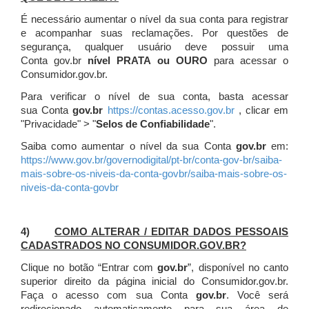
É necessário aumentar o nível da sua conta para registrar
e acompanhar suas reclamações. Por questões de
segurança, qualquer usuário deve possuir uma
Conta gov.br
nível PRATA ou OURO
para acessar o
Consumidor.gov.br.
Para verificar o nível de sua conta, basta acessar
sua Conta
gov.br
https://contas.acesso.gov.br
, clicar em
"Privacidade" > "
Selos de Confiabilidade
".
Saiba como aumentar o nível da sua Conta
gov.br
em:
https://www.gov.br/governodigital/pt-br/conta-gov-br/saiba-
mais-sobre-os-niveis-da-conta-govbr/saiba-mais-sobre-os-
niveis-da-conta-govbr
4)
COMO ALTERAR / EDITAR DADOS PESSOAIS
CADASTRADOS NO CONSUMIDOR.GOV.BR?
Clique no botão “Entrar com
gov.br
”, disponível no canto
superior direito da página inicial do Consumidor.gov.br.
Faça o acesso com sua Conta
gov.br
. Você será