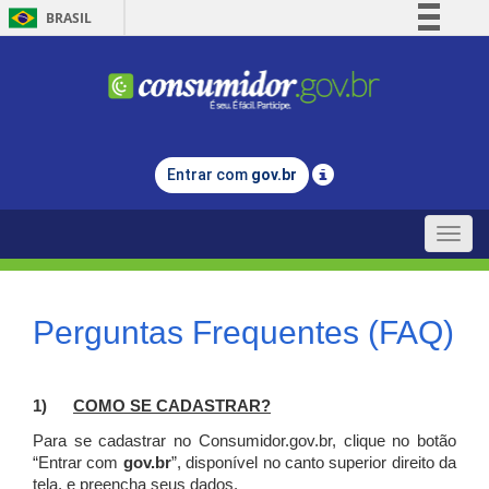
BRASIL
Simplifique!
Comunica BR
Participe
Acesso à informação
Entrar com
gov.br
Legislação
Canais
Toggle
naviga
Perguntas Frequentes (FAQ)
1)
C
OMO SE CADASTRAR?
Para se cadastrar no Consumidor.gov.br, clique no botão
“Entrar com
gov.br
”, disponível no canto superior direito da
tela, e p
reencha seus dados.