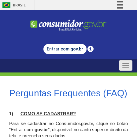
BRASIL
Simplifique!
Comunica BR
Participe
Acesso à informação
Entrar com
gov.br
Legislação
Canais
Toggle
naviga
Perguntas Frequentes (FAQ)
1)
C
OMO SE CADASTRAR?
Para se cadastrar no Consumidor.gov.br, clique no botão
“Entrar com
gov.br
”, disponível no canto superior direito da
tela, e p
reencha seus dados.