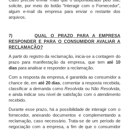
Caso precise enviar mais que o disponibilizado pelo site,
solicite, por meio do botão “Interagir com o Fornecedor”,
algum e-mail da empresa para enviar o restante dos
arquivos.
7)
QUAL O PRAZO PARA A EMPRESA
RESPONDER E PARA O CONSUMIDOR AVALIAR A
RECLAMAÇÃO?
A partir do registro da reclamação, inicia-se a contagem do
prazo para manifestação da empresa, que tem
até 10
dias
para analisar e responder a reclamação.
Com a resposta da empresa, é garantida ao consumidor a
chance de, em
até 20 dias
, comentar a resposta recebida,
classificar a demanda como
Resolvida
ou
Não Resolvida
,
e ainda indicar seu nível de satisfação com o atendimento
recebido.
Durante esse prazo, há a possibilidade de interagir com o
fornecedor, anexando documentos e complementando a
reclamação, caso necessário.
Trata-se de um período de
negociação com a empresa, a fim de que o consumidor