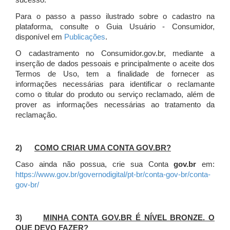
sucesso.
Para o passo a passo ilustrado sobre o cadastro na
plataforma, consulte o Guia Usuário - Consumidor,
disponível em
Publicações
.
O cadastramento no Consumidor.gov.br, mediante a
inserção de dados pessoais e principalmente o aceite dos
Termos de Uso, tem a finalidade de fornecer as
informações necessárias para identificar o reclamante
como o titular do produto ou serviço reclamado, além de
prover as informações necessárias ao tratamento da
reclamação.
2)
COMO CRIAR UMA CONTA GOV.BR?
Caso ainda não possua, crie sua Conta
gov.br
em:
https://www.gov.br/governodigital/pt-br/conta-gov-br/conta-
gov-br/
3)
MINHA CONTA GOV.BR É NÍVEL BRONZE. O
QUE DEVO FAZER?