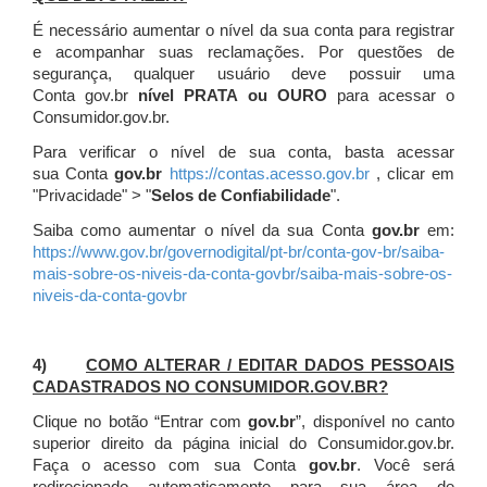
É necessário aumentar o nível da sua conta para registrar
e acompanhar suas reclamações. Por questões de
segurança, qualquer usuário deve possuir uma
Conta gov.br
nível PRATA ou OURO
para acessar o
Consumidor.gov.br.
Para verificar o nível de sua conta, basta acessar
sua Conta
gov.br
https://contas.acesso.gov.br
, clicar em
"Privacidade" > "
Selos de Confiabilidade
".
Saiba como aumentar o nível da sua Conta
gov.br
em:
https://www.gov.br/governodigital/pt-br/conta-gov-br/saiba-
mais-sobre-os-niveis-da-conta-govbr/saiba-mais-sobre-os-
niveis-da-conta-govbr
4)
COMO ALTERAR / EDITAR DADOS PESSOAIS
CADASTRADOS NO CONSUMIDOR.GOV.BR?
Clique no botão “Entrar com
gov.br
”, disponível no canto
superior direito da página inicial do Consumidor.gov.br.
Faça o acesso com sua Conta
gov.br
. Você será