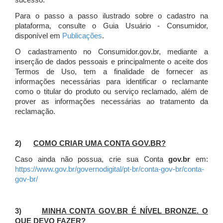
sucesso.
Para o passo a passo ilustrado sobre o cadastro na
plataforma, consulte o Guia Usuário - Consumidor,
disponível em
Publicações
.
O cadastramento no Consumidor.gov.br, mediante a
inserção de dados pessoais e principalmente o aceite dos
Termos de Uso, tem a finalidade de fornecer as
informações necessárias para identificar o reclamante
como o titular do produto ou serviço reclamado, além de
prover as informações necessárias ao tratamento da
reclamação.
2)
COMO CRIAR UMA CONTA GOV.BR?
Caso ainda não possua, crie sua Conta
gov.br
em:
https://www.gov.br/governodigital/pt-br/conta-gov-br/conta-
gov-br/
3)
MINHA CONTA GOV.BR É NÍVEL BRONZE. O
QUE DEVO FAZER?