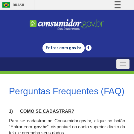
BRASIL
Simplifique!
Comunica BR
Participe
Acesso à informação
Entrar com
gov.br
Legislação
Canais
Toggle
naviga
Perguntas Frequentes (FAQ)
1)
C
OMO SE CADASTRAR?
Para se cadastrar no Consumidor.gov.br, clique no botão
“Entrar com
gov.br
”, disponível no canto superior direito da
tela, e p
reencha seus dados.