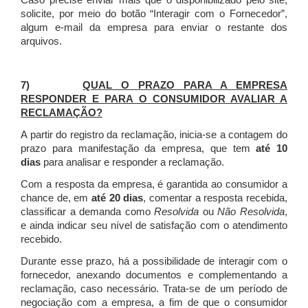
Caso precise enviar mais que o disponibilizado pelo site,
solicite, por meio do botão “Interagir com o Fornecedor”,
algum e-mail da empresa para enviar o restante dos
arquivos.
7)
QUAL O PRAZO PARA A EMPRESA
RESPONDER E PARA O CONSUMIDOR AVALIAR A
RECLAMAÇÃO?
A partir do registro da reclamação, inicia-se a contagem do
prazo para manifestação da empresa, que tem
até 10
dias
para analisar e responder a reclamação.
Com a resposta da empresa, é garantida ao consumidor a
chance de, em
até 20 dias
, comentar a resposta recebida,
classificar a demanda como
Resolvida
ou
Não Resolvida
,
e ainda indicar seu nível de satisfação com o atendimento
recebido.
Durante esse prazo, há a possibilidade de interagir com o
fornecedor, anexando documentos e complementando a
reclamação, caso necessário.
Trata-se de um período de
negociação com a empresa, a fim de que o consumidor