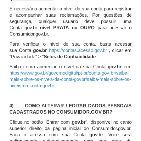
É necessário aumentar o nível da sua conta para registrar
e acompanhar suas reclamações. Por questões de
segurança, qualquer usuário deve possuir uma
Conta gov.br
nível PRATA ou OURO
para acessar o
Consumidor.gov.br.
Para verificar o nível de sua conta, basta acessar
sua Conta
gov.br
https://contas.acesso.gov.br
, clicar em
"Privacidade" > "
Selos de Confiabilidade
".
Saiba como aumentar o nível da sua Conta
gov.br
em:
https://www.gov.br/governodigital/pt-br/conta-gov-br/saiba-
mais-sobre-os-niveis-da-conta-govbr/saiba-mais-sobre-os-
niveis-da-conta-govbr
4)
COMO ALTERAR / EDITAR DADOS PESSOAIS
CADASTRADOS NO CONSUMIDOR.GOV.BR?
Clique no botão “Entrar com
gov.br
”, disponível no canto
superior direito da página inicial do Consumidor.gov.br.
Faça o acesso com sua Conta
gov.br
. Você será