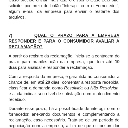
Caso precise enviar mais que o disponibilizado pelo site,
solicite, por meio do botão “Interagir com o Fornecedor”,
algum e-mail da empresa para enviar o restante dos
arquivos.
7)
QUAL O PRAZO PARA A EMPRESA
RESPONDER E PARA O CONSUMIDOR AVALIAR A
RECLAMAÇÃO?
A partir do registro da reclamação, inicia-se a contagem do
prazo para manifestação da empresa, que tem
até 10
dias
para analisar e responder a reclamação.
Com a resposta da empresa, é garantida ao consumidor a
chance de, em
até 20 dias
, comentar a resposta recebida,
classificar a demanda como
Resolvida
ou
Não Resolvida
,
e ainda indicar seu nível de satisfação com o atendimento
recebido.
Durante esse prazo, há a possibilidade de interagir com o
fornecedor, anexando documentos e complementando a
reclamação, caso necessário.
Trata-se de um período de
negociação com a empresa, a fim de que o consumidor