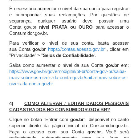
É necessário aumentar o nível da sua conta para registrar
e acompanhar suas reclamações. Por questões de
segurança, qualquer usuário deve possuir uma
Conta gov.br
nível PRATA ou OURO
para acessar o
Consumidor.gov.br.
Para verificar o nível de sua conta, basta acessar
sua Conta
gov.br
https://contas.acesso.gov.br
, clicar em
"Privacidade" > "
Selos de Confiabilidade
".
Saiba como aumentar o nível da sua Conta
gov.br
em:
https://www.gov.br/governodigital/pt-br/conta-gov-br/saiba-
mais-sobre-os-niveis-da-conta-govbr/saiba-mais-sobre-os-
niveis-da-conta-govbr
4)
COMO ALTERAR / EDITAR DADOS PESSOAIS
CADASTRADOS NO CONSUMIDOR.GOV.BR?
Clique no botão “Entrar com
gov.br
”, disponível no canto
superior direito da página inicial do Consumidor.gov.br.
Faça o acesso com sua Conta
gov.br
. Você será