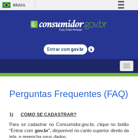
BRASIL
Simplifique!
Comunica BR
Participe
Acesso à informação
Entrar com
gov.br
Legislação
Canais
Toggle
naviga
Perguntas Frequentes (FAQ)
1)
C
OMO SE CADASTRAR?
Para se cadastrar no Consumidor.gov.br, clique no botão
“Entrar com
gov.br
”, disponível no canto superior direito da
tela, e p
reencha seus dados.