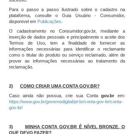
sucesso.
Para o passo a passo ilustrado sobre o cadastro na
plataforma, consulte o Guia Usuário - Consumidor,
disponível em
Publicações
.
O cadastramento no Consumidor.gov.br, mediante a
inserção de dados pessoais e principalmente o aceite dos
Termos de Uso, tem a finalidade de fornecer as
informações necessárias para identificar o reclamante
como o titular do produto ou serviço reclamado, além de
prover as informações necessárias ao tratamento da
reclamação.
2)
COMO CRIAR UMA CONTA GOV.BR?
Caso ainda não possua, crie sua Conta
gov.br
em:
https://www.gov.br/governodigital/pt-br/conta-gov-br/conta-
gov-br/
3)
MINHA CONTA GOV.BR É NÍVEL BRONZE. O
QUE DEVO FAZER?