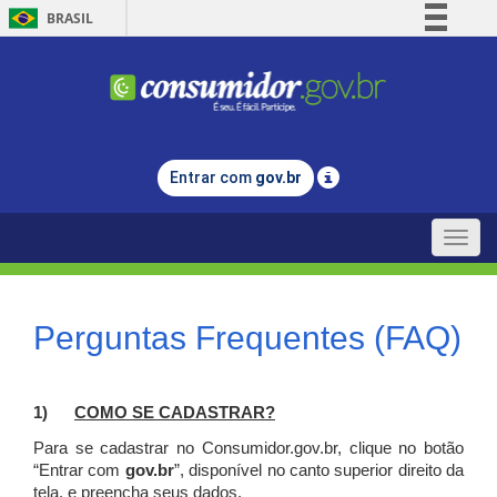
BRASIL
Simplifique!
Comunica BR
Participe
Acesso à informação
Entrar com
gov.br
Legislação
Canais
Toggle
naviga
Perguntas Frequentes (FAQ)
1)
C
OMO SE CADASTRAR?
Para se cadastrar no Consumidor.gov.br, clique no botão
“Entrar com
gov.br
”, disponível no canto superior direito da
tela, e p
reencha seus dados.