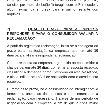
Caso precise enviar mais que o disponibilizado pelo site,
solicite, por meio do botão “Interagir com o Fornecedor”,
algum e-mail da empresa para enviar o restante dos
arquivos.
7)
QUAL O PRAZO PARA A EMPRESA
RESPONDER E PARA O CONSUMIDOR AVALIAR A
RECLAMAÇÃO?
A partir do registro da reclamação, inicia-se a contagem do
prazo para manifestação da empresa, que tem
até 10
dias
para analisar e responder a reclamação.
Com a resposta da empresa, é garantida ao consumidor a
chance de, em
até 20 dias
, comentar a resposta recebida,
classificar a demanda como
Resolvida
ou
Não Resolvida
,
e ainda indicar seu nível de satisfação com o atendimento
recebido.
Durante esse prazo, há a possibilidade de interagir com o
fornecedor, anexando documentos e complementando a
reclamação, caso necessário.
Trata-se de um período de
negociação com a empresa, a fim de que o consumidor