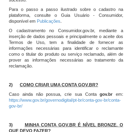
sucesso.
Para o passo a passo ilustrado sobre o cadastro na
plataforma, consulte o Guia Usuário - Consumidor,
disponível em
Publicações
.
O cadastramento no Consumidor.gov.br, mediante a
inserção de dados pessoais e principalmente o aceite dos
Termos de Uso, tem a finalidade de fornecer as
informações necessárias para identificar o reclamante
como o titular do produto ou serviço reclamado, além de
prover as informações necessárias ao tratamento da
reclamação.
2)
COMO CRIAR UMA CONTA GOV.BR?
Caso ainda não possua, crie sua Conta
gov.br
em:
https://www.gov.br/governodigital/pt-br/conta-gov-br/conta-
gov-br/
3)
MINHA CONTA GOV.BR É NÍVEL BRONZE. O
QUE DEVO FAZER?