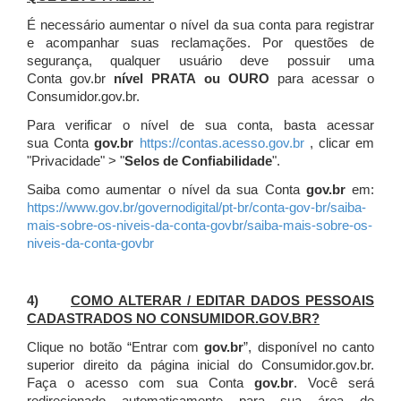
É necessário aumentar o nível da sua conta para registrar
e acompanhar suas reclamações. Por questões de
segurança, qualquer usuário deve possuir uma
Conta gov.br
nível PRATA ou OURO
para acessar o
Consumidor.gov.br.
Para verificar o nível de sua conta, basta acessar
sua Conta
gov.br
https://contas.acesso.gov.br
, clicar em
"Privacidade" > "
Selos de Confiabilidade
".
Saiba como aumentar o nível da sua Conta
gov.br
em:
https://www.gov.br/governodigital/pt-br/conta-gov-br/saiba-
mais-sobre-os-niveis-da-conta-govbr/saiba-mais-sobre-os-
niveis-da-conta-govbr
4)
COMO ALTERAR / EDITAR DADOS PESSOAIS
CADASTRADOS NO CONSUMIDOR.GOV.BR?
Clique no botão “Entrar com
gov.br
”, disponível no canto
superior direito da página inicial do Consumidor.gov.br.
Faça o acesso com sua Conta
gov.br
. Você será