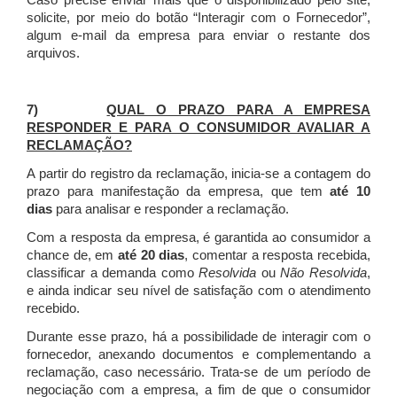
Caso precise enviar mais que o disponibilizado pelo site,
solicite, por meio do botão “Interagir com o Fornecedor”,
algum e-mail da empresa para enviar o restante dos
arquivos.
7)
QUAL O PRAZO PARA A EMPRESA
RESPONDER E PARA O CONSUMIDOR AVALIAR A
RECLAMAÇÃO?
A partir do registro da reclamação, inicia-se a contagem do
prazo para manifestação da empresa, que tem
até 10
dias
para analisar e responder a reclamação.
Com a resposta da empresa, é garantida ao consumidor a
chance de, em
até 20 dias
, comentar a resposta recebida,
classificar a demanda como
Resolvida
ou
Não Resolvida
,
e ainda indicar seu nível de satisfação com o atendimento
recebido.
Durante esse prazo, há a possibilidade de interagir com o
fornecedor, anexando documentos e complementando a
reclamação, caso necessário.
Trata-se de um período de
negociação com a empresa, a fim de que o consumidor