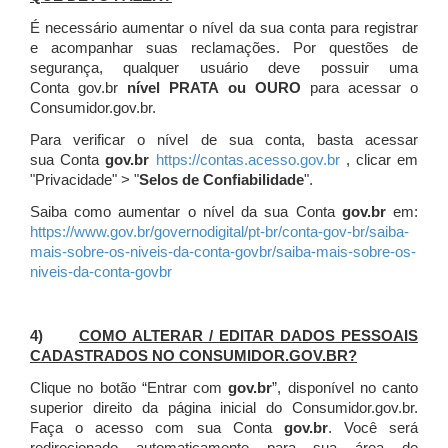
É necessário aumentar o nível da sua conta para registrar
e acompanhar suas reclamações. Por questões de
segurança, qualquer usuário deve possuir uma
Conta gov.br
nível PRATA ou OURO
para acessar o
Consumidor.gov.br.
Para verificar o nível de sua conta, basta acessar
sua Conta
gov.br
https://contas.acesso.gov.br
, clicar em
"Privacidade" > "
Selos de Confiabilidade
".
Saiba como aumentar o nível da sua Conta
gov.br
em:
https://www.gov.br/governodigital/pt-br/conta-gov-br/saiba-
mais-sobre-os-niveis-da-conta-govbr/saiba-mais-sobre-os-
niveis-da-conta-govbr
4)
COMO ALTERAR / EDITAR DADOS PESSOAIS
CADASTRADOS NO CONSUMIDOR.GOV.BR?
Clique no botão “Entrar com
gov.br
”, disponível no canto
superior direito da página inicial do Consumidor.gov.br.
Faça o acesso com sua Conta
gov.br
. Você será