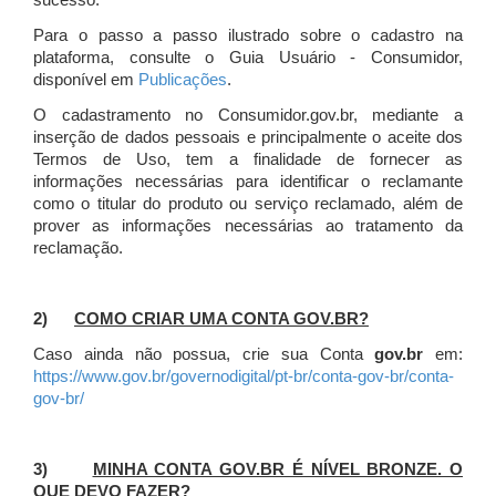
sucesso.
Para o passo a passo ilustrado sobre o cadastro na
plataforma, consulte o Guia Usuário - Consumidor,
disponível em
Publicações
.
O cadastramento no Consumidor.gov.br, mediante a
inserção de dados pessoais e principalmente o aceite dos
Termos de Uso, tem a finalidade de fornecer as
informações necessárias para identificar o reclamante
como o titular do produto ou serviço reclamado, além de
prover as informações necessárias ao tratamento da
reclamação.
2)
COMO CRIAR UMA CONTA GOV.BR?
Caso ainda não possua, crie sua Conta
gov.br
em:
https://www.gov.br/governodigital/pt-br/conta-gov-br/conta-
gov-br/
3)
MINHA CONTA GOV.BR É NÍVEL BRONZE. O
QUE DEVO FAZER?