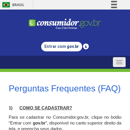
BRASIL
Simplifique!
Comunica BR
Participe
Acesso à informação
Entrar com
gov.br
Legislação
Canais
Toggle
naviga
Perguntas Frequentes (FAQ)
1)
C
OMO SE CADASTRAR?
Para se cadastrar no Consumidor.gov.br, clique no botão
“Entrar com
gov.br
”, disponível no canto superior direito da
tela, e p
reencha seus dados.