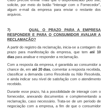
Caso precise enviar mais que o disponibilizado pelo site,
solicite, por meio do botão “Interagir com o Fornecedor”,
algum e-mail da empresa para enviar o restante dos
arquivos.
7)
QUAL O PRAZO PARA A EMPRESA
RESPONDER E PARA O CONSUMIDOR AVALIAR A
RECLAMAÇÃO?
A partir do registro da reclamação, inicia-se a contagem do
prazo para manifestação da empresa, que tem
até 10
dias
para analisar e responder a reclamação.
Com a resposta da empresa, é garantida ao consumidor a
chance de, em
até 20 dias
, comentar a resposta recebida,
classificar a demanda como
Resolvida
ou
Não Resolvida
,
e ainda indicar seu nível de satisfação com o atendimento
recebido.
Durante esse prazo, há a possibilidade de interagir com o
fornecedor, anexando documentos e complementando a
reclamação, caso necessário.
Trata-se de um período de
negociação com a empresa, a fim de que o consumidor