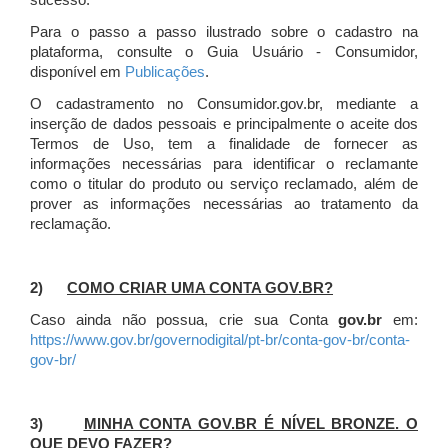
sucesso.
Para o passo a passo ilustrado sobre o cadastro na
plataforma, consulte o Guia Usuário - Consumidor,
disponível em
Publicações
.
O cadastramento no Consumidor.gov.br, mediante a
inserção de dados pessoais e principalmente o aceite dos
Termos de Uso, tem a finalidade de fornecer as
informações necessárias para identificar o reclamante
como o titular do produto ou serviço reclamado, além de
prover as informações necessárias ao tratamento da
reclamação.
2)
COMO CRIAR UMA CONTA GOV.BR?
Caso ainda não possua, crie sua Conta
gov.br
em:
https://www.gov.br/governodigital/pt-br/conta-gov-br/conta-
gov-br/
3)
MINHA CONTA GOV.BR É NÍVEL BRONZE. O
QUE DEVO FAZER?