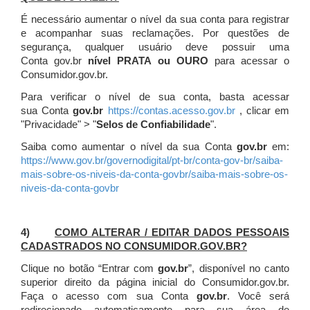
É necessário aumentar o nível da sua conta para registrar
e acompanhar suas reclamações. Por questões de
segurança, qualquer usuário deve possuir uma
Conta gov.br
nível PRATA ou OURO
para acessar o
Consumidor.gov.br.
Para verificar o nível de sua conta, basta acessar
sua Conta
gov.br
https://contas.acesso.gov.br
, clicar em
"Privacidade" > "
Selos de Confiabilidade
".
Saiba como aumentar o nível da sua Conta
gov.br
em:
https://www.gov.br/governodigital/pt-br/conta-gov-br/saiba-
mais-sobre-os-niveis-da-conta-govbr/saiba-mais-sobre-os-
niveis-da-conta-govbr
4)
COMO ALTERAR / EDITAR DADOS PESSOAIS
CADASTRADOS NO CONSUMIDOR.GOV.BR?
Clique no botão “Entrar com
gov.br
”, disponível no canto
superior direito da página inicial do Consumidor.gov.br.
Faça o acesso com sua Conta
gov.br
. Você será