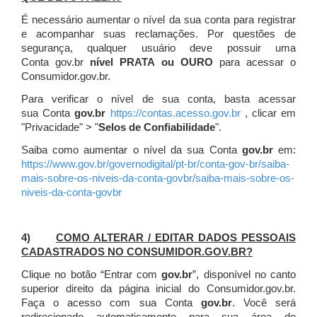
É necessário aumentar o nível da sua conta para registrar
e acompanhar suas reclamações. Por questões de
segurança, qualquer usuário deve possuir uma
Conta gov.br
nível PRATA ou OURO
para acessar o
Consumidor.gov.br.
Para verificar o nível de sua conta, basta acessar
sua Conta
gov.br
https://contas.acesso.gov.br
, clicar em
"Privacidade" > "
Selos de Confiabilidade
".
Saiba como aumentar o nível da sua Conta
gov.br
em:
https://www.gov.br/governodigital/pt-br/conta-gov-br/saiba-
mais-sobre-os-niveis-da-conta-govbr/saiba-mais-sobre-os-
niveis-da-conta-govbr
4)
COMO ALTERAR / EDITAR DADOS PESSOAIS
CADASTRADOS NO CONSUMIDOR.GOV.BR?
Clique no botão “Entrar com
gov.br
”, disponível no canto
superior direito da página inicial do Consumidor.gov.br.
Faça o acesso com sua Conta
gov.br
. Você será