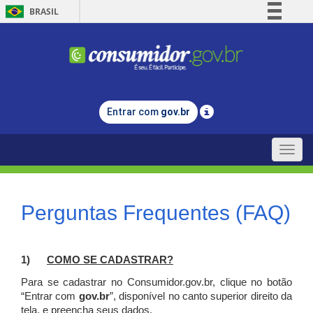
BRASIL
Simplifique!
Comunica BR
Participe
Acesso à informação
Entrar com
gov.br
Legislação
Canais
Toggle
naviga
Perguntas Frequentes (FAQ)
1)
C
OMO SE CADASTRAR?
Para se cadastrar no Consumidor.gov.br, clique no botão
“Entrar com
gov.br
”, disponível no canto superior direito da
tela, e p
reencha seus dados.