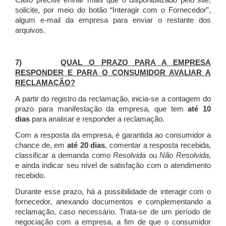
Caso precise enviar mais que o disponibilizado pelo site,
solicite, por meio do botão “Interagir com o Fornecedor”,
algum e-mail da empresa para enviar o restante dos
arquivos.
7)
QUAL O PRAZO PARA A EMPRESA
RESPONDER E PARA O CONSUMIDOR AVALIAR A
RECLAMAÇÃO?
A partir do registro da reclamação, inicia-se a contagem do
prazo para manifestação da empresa, que tem
até 10
dias
para analisar e responder a reclamação.
Com a resposta da empresa, é garantida ao consumidor a
chance de, em
até 20 dias
, comentar a resposta recebida,
classificar a demanda como
Resolvida
ou
Não Resolvida
,
e ainda indicar seu nível de satisfação com o atendimento
recebido.
Durante esse prazo, há a possibilidade de interagir com o
fornecedor, anexando documentos e complementando a
reclamação, caso necessário.
Trata-se de um período de
negociação com a empresa, a fim de que o consumidor