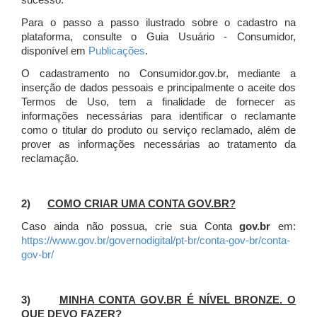
sucesso.
Para o passo a passo ilustrado sobre o cadastro na
plataforma, consulte o Guia Usuário - Consumidor,
disponível em
Publicações
.
O cadastramento no Consumidor.gov.br, mediante a
inserção de dados pessoais e principalmente o aceite dos
Termos de Uso, tem a finalidade de fornecer as
informações necessárias para identificar o reclamante
como o titular do produto ou serviço reclamado, além de
prover as informações necessárias ao tratamento da
reclamação.
2)
COMO CRIAR UMA CONTA GOV.BR?
Caso ainda não possua, crie sua Conta
gov.br
em:
https://www.gov.br/governodigital/pt-br/conta-gov-br/conta-
gov-br/
3)
MINHA CONTA GOV.BR É NÍVEL BRONZE. O
QUE DEVO FAZER?