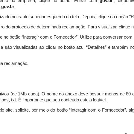
ento da empresa, clique no botão “Entrar com
gov.br
”, disponí
a
gov.br
.
lizado no canto superior esquerdo da tela. Depois, clique na opção 
o do protocolo de determinada reclamação. Para visualizar, clique 
 no botão “Interagir com o Fornecedor”. Utilize para conversar co
a são visualizadas ao clicar no botão azul “Detalhes” e também no
a reclamação.
uivos (de 1Mb cada). O nome do anexo deve possuir menos de 80 ca
 e ods, txt. É importante que seu conteúdo esteja legível.
lo site, solicite, por meio do botão “Interagir com o Fornecedor”, 