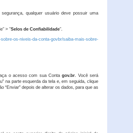
 segurança, qualquer usuário deve possuir uma
e" > "
Selos de Confiabilidade
".
s-sobre-os-niveis-da-conta-govbr/saiba-mais-sobre-
r. Faça o acesso com sua Conta
gov.br
. Você será
u” na parte esquerda da tela e, em seguida, clique
ão “Enviar” depois de alterar os dados, para que as