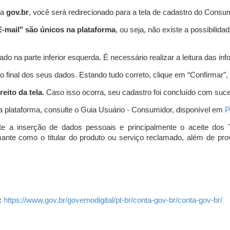
ta
gov.br
, você será redirecionado para a tela de cadastro do Consum
-mail" são únicos na plataforma
, ou seja, não existe a possibil
do na parte inferior esquerda. É necessário realizar a leitura das info
o final dos seus dados. Estando tudo correto, clique em “Confirmar”, no
eito da tela.
Caso isso ocorra, seu cadastro foi concluído com suc
a plataforma, consulte o Guia Usuário - Consumidor, disponível em
P
e a inserção de dados pessoais e principalmente o aceite dos 
amante como o titular do produto ou serviço reclamado, além de pr
:
https://www.gov.br/governodigital/pt-br/conta-gov-br/conta-gov-br/