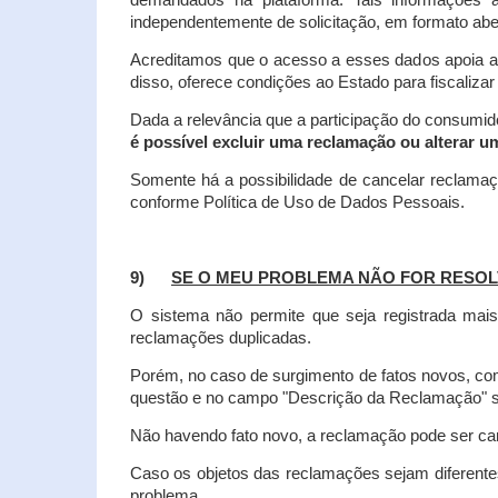
demandados na plataforma. Tais informações a
independentemente de solicitação, em formato abe
Acreditamos que o acesso a esses dados apoia a
disso, oferece condições ao Estado para fiscaliza
Dada a relevância que a participação do consumi
é possível excluir uma reclamação ou alterar u
Somente há a possibilidade de cancelar reclama
conforme Política de Uso de Dados Pessoais.
9)
SE O MEU PROBLEMA NÃO FOR RESOL
O sistema não permite que seja registrada ma
reclamações duplicadas.
Porém, no caso de surgimento de fatos novos, 
questão e no campo "Descrição da Reclamação" sej
Não havendo fato novo, a reclamação pode ser can
Caso os objetos das reclamações sejam diferent
problema.