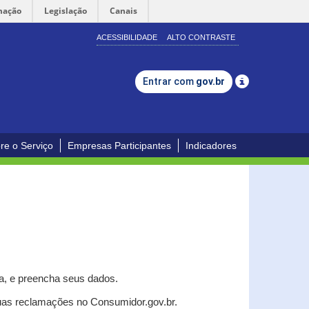
mação
Legislação
Canais
ACESSIBILIDADE
ALTO CONTRASTE
Entrar com
gov.br
re o Serviço
Empresas Participantes
Indicadores
a, e p
reencha seus dados.
uas reclamações no Consumidor.gov.br.