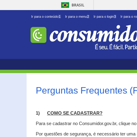
BRASIL
Ir para o conteúdo
1
Ir para o menu
2
Ir para o login
3
Ir para o r
Perguntas Frequentes (
1)
C
OMO SE CADASTRAR?
Para se cadastrar no Consumidor.gov.br, clique n
Por questões de segurança, é necessário ter uma