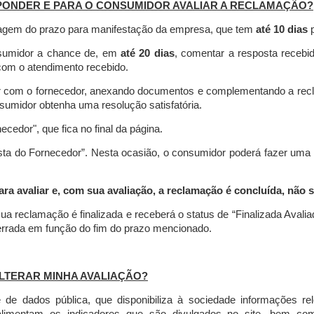
PONDER E PARA O CONSUMIDOR AVALIAR A RECLAMAÇÃO?
contagem do prazo para manifestação da empresa, que tem
até 10 dias
p
nsumidor a chance de, em
até 20 dias
, comentar a resposta recebi
o com o atendimento recebido.
agir com o fornecedor, anexando documentos e complementando a re
umidor obtenha uma resolução satisfatória.
necedor", que fica no final da página.
osta do Fornecedor”. Nesta ocasião, o consumidor poderá fazer uma
 avaliar e, com sua avaliação, a reclamação é concluída, não s
ua reclamação é finalizada
e receberá o status de “Finalizada Avali
cerrada em função do fim do prazo mencionado.
LTERAR MINHA AVALIAÇÃO?
e dados pública, que disponibiliza à sociedade informações r