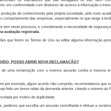
limentam os indicadores que são divulgados no site, bem com
rto, em conformidade com diretrizes de acesso à informação e transp
 produção de conhecimento pela própria sociedade, pelo meio aca
r o comportamento das empresas, especialmente no que tange à lesão 
dor tem neste processo, e considerando a necessidade de seguranç
ma avaliação registrada
.
ções que ferem os Temos de Uso ou editar alguma informação pess
VIDO, POSSO ABRIR NOVA RECLAMAÇÃO?
is de uma reclamação com o mesmo assunto contra a mesma empr
como por exemplo, algum acordo não cumprido, recomendamos que s
a feito um breve relato da demanda anterior, citando o número do 
celada por motivo de duplicidade.
es, pedimos que escolha um assunto semelhante e efetuar a reclam