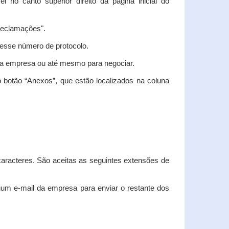
vel no canto superior direito da página inicial do
"Reclamações".
nesse número de protocolo.
m a empresa ou até mesmo para negociar.
 botão “Anexos”, que estão localizados na coluna
racteres. São aceitas as seguintes extensões de
algum e-mail da empresa para enviar o restante dos