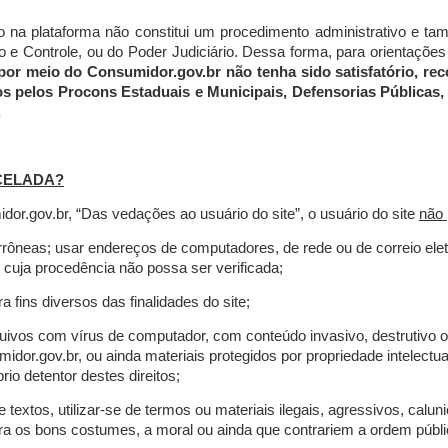
do na plataforma não constitui um procedimento administrativo e 
 Controle, ou do Poder Judiciário. Dessa forma, para orientações a
por meio do Consumidor.gov.br não tenha sido satisfatório, 
os pelos Procons Estaduais e Municipais, Defensorias Públicas, 
.
CELADA?
r.gov.br, “Das vedações ao usuário do site”, o usuário do site
não 
errôneas; usar endereços de computadores, de rede ou de correio ele
 cuja procedência não possa ser verificada;
a fins diversos das finalidades do site;
rquivos com vírus de computador, com conteúdo invasivo, destrutivo
idor.gov.br, ou ainda materiais protegidos por propriedade intelectu
io detentor destes direitos;
extos, utilizar-se de termos ou materiais ilegais, agressivos, calun
tra os bons costumes, a moral ou ainda que contrariem a ordem públi