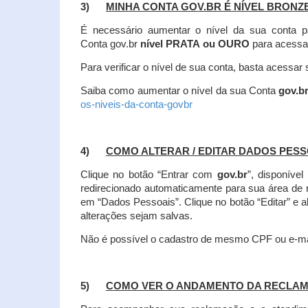
3)
MINHA CONTA GOV.BR É NÍVEL BRONZ
É necessário aumentar o nível da sua conta p
Conta gov.br
nível PRATA ou OURO
para acessa
Para verificar o nível de sua conta, basta acessa
Saiba como aumentar o nível da sua Conta
gov.b
os-niveis-da-conta-govbr
4)
COMO ALTERAR / EDITAR DADOS PES
Clique no botão “Entrar com
gov.br
”, disponíve
redirecionado automaticamente para sua área de
em “Dados Pessoais”.
Clique no botão “Editar” e 
alterações sejam salvas.
Não é possível o cadastro de mesmo CPF ou e-mai
5)
COMO VER O ANDAMENTO DA RECLA