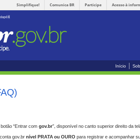
Simplifique!
Comunica BR
Participe
Acesso à infor
odapé
4
Início
Sob
FAQ)
o botão “Entrar com
gov.br
”, disponível no canto superior direito da tel
 conta gov.br
nível PRATA ou OURO
para registrar e acompanhar s