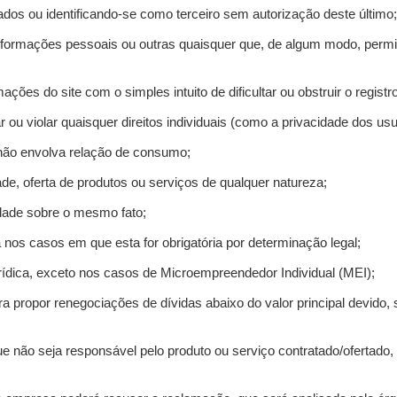
ados ou identificando-se como terceiro sem autorização deste último;
informações pessoais ou outras quaisquer que, de algum modo, permi
mações do site com o simples intuito de dificultar ou obstruir o regis
r ou violar quaisquer direitos individuais (como a privacidade dos us
 não envolva relação de consumo;
de, oferta de produtos ou serviços de qualquer natureza;
idade sobre o mesmo fato;
a nos casos em que esta for obrigatória por determinação legal;
ídica, exceto nos casos de Microempreendedor Individual (MEI);
ra propor renegociações de dívidas abaixo do valor principal devido, 
e não seja responsável pelo produto ou serviço contratado/ofertado