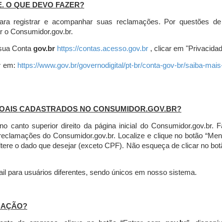
E. O QUE DEVO FAZER?
ara registrar e acompanhar suas reclamações. Por questões de
r o Consumidor.gov.br.
r sua Conta
gov.br
https://contas.acesso.gov.br
, clicar em "Privacidad
r
em:
https://www.gov.br/governodigital/pt-br/conta-gov-br/saiba-mai
SOAIS CADASTRADOS NO CONSUMIDOR.GOV.BR?
l no canto superior direito da página inicial do Consumidor.gov.b
 reclamações do Consumidor.gov.br.
Localize e clique no botão “Men
altere o dado que desejar (exceto CPF). Não esqueça de clicar no bot
l para usuários diferentes, sendo únicos em nosso sistema.
MAÇÃO?