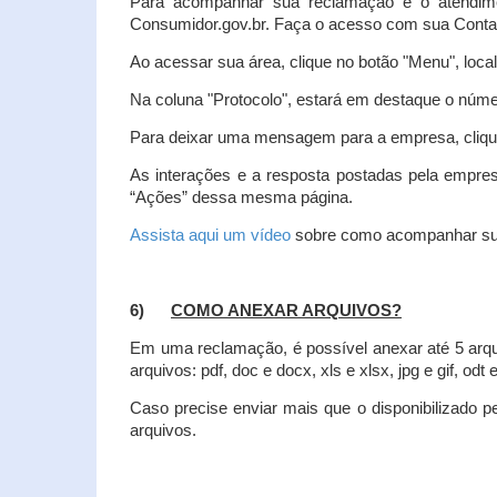
Para acompanhar sua reclamação e o atendim
Consumidor.gov.br. Faça o acesso com sua Cont
Ao acessar sua área, clique no botão "Menu", loca
Na coluna "Protocolo", estará em destaque o númer
Para deixar uma mensagem para a empresa, clique
As interações e a resposta postadas pela empres
“Ações” dessa mesma página.
Assista aqui um vídeo
sobre como acompanhar su
6)
COMO ANEXAR ARQUIVOS?
Em uma reclamação, é possível anexar até 5 arq
arquivos: pdf, doc e docx, xls e xlsx, jpg e gif, odt
Caso precise enviar mais que o disponibilizado pe
arquivos.