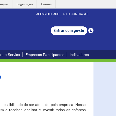
mação
Legislação
Canais
ACESSIBILIDADE
ALTO CONTRASTE
Entrar com
gov.br
re o Serviço
Empresas Participantes
Indicadores
o
a possibilidade de ser atendido pela empresa. Nesse
 a receber, analisar e investir todos os esforços