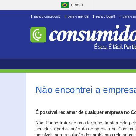
BRASIL
Ir para o conteúdo
1
Ir para o menu
2
Ir para o login
3
Ir para o r
Não encontrei a empresa
É possível reclamar de qualquer empresa no C
Não. Por se tratar de uma ferramenta oferecida pel
sentido, a participação das empresas no Consumid
possíveis para a solução dos problemas relatados p