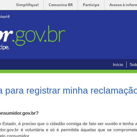
Simplifique!
Comunica BR
Participe
Acesso à infor
odapé
4
Início
Sob
 para registrar minha reclamaçã
onsumidor.gov.br?
o Estado, é preciso que o cidadão consiga de fato ser ouvido e tenha 
or.gov.br é voluntária e só é permitida àquelas que se comprometem
elo consumidor.