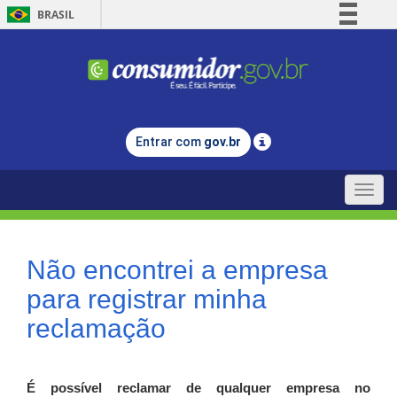
BRASIL
Simplifique!
Comunica BR
Participe
Acesso à informação
Entrar com
gov.br
Legislação
Canais
Toggle
naviga
Não encontrei a empresa
para registrar minha
reclamação
É possível reclamar de qualquer empresa no