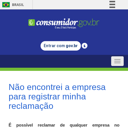
BRASIL
Simplifique!
Comunica BR
Participe
Acesso à informação
Entrar com
gov.br
Legislação
Canais
Toggle
naviga
Não encontrei a empresa
para registrar minha
reclamação
É possível reclamar de qualquer empresa no