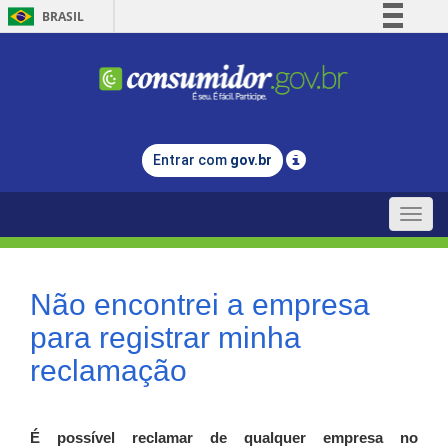
BRASIL
Simplifique!
Comunica BR
Participe
Acesso à informação
Entrar com
gov.br
Legislação
Canais
Toggle
naviga
Não encontrei a empresa
para registrar minha
reclamação
É possível reclamar de qualquer empresa no