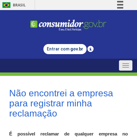
BRASIL
Simplifique!
Comunica BR
Participe
Acesso à informação
Entrar com
gov.br
Legislação
Canais
Toggle
naviga
Não encontrei a empresa
para registrar minha
reclamação
É possível reclamar de qualquer empresa no