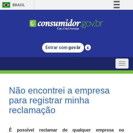
BRASIL
Simplifique!
Comunica BR
Participe
Acesso à informação
Entrar com
gov.br
Legislação
Canais
Toggle
naviga
Não encontrei a empresa
para registrar minha
reclamação
É possível reclamar de qualquer empresa no