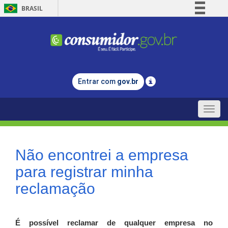
BRASIL
Simplifique!
Comunica BR
Participe
Acesso à informação
Entrar com
gov.br
Legislação
Canais
Toggle
naviga
Não encontrei a empresa
para registrar minha
reclamação
É possível reclamar de qualquer empresa no