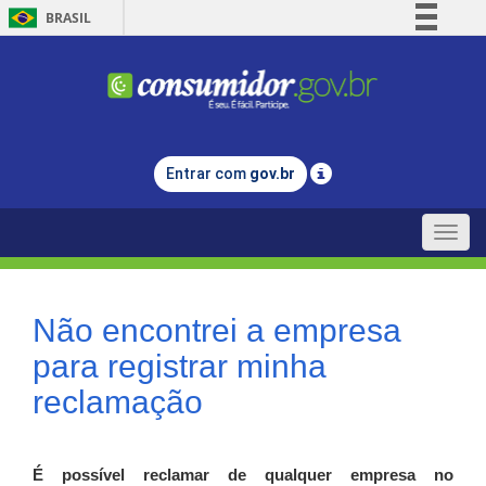
BRASIL
Simplifique!
Comunica BR
Participe
Acesso à informação
Entrar com
gov.br
Legislação
Canais
Toggle
naviga
Não encontrei a empresa
para registrar minha
reclamação
É possível reclamar de qualquer empresa no