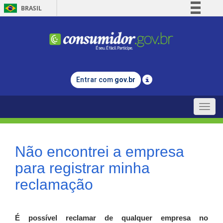
BRASIL
Simplifique!
Comunica BR
Participe
Acesso à informação
Entrar com
gov.br
Legislação
Canais
Toggle
naviga
Não encontrei a empresa
para registrar minha
reclamação
É possível reclamar de qualquer empresa no