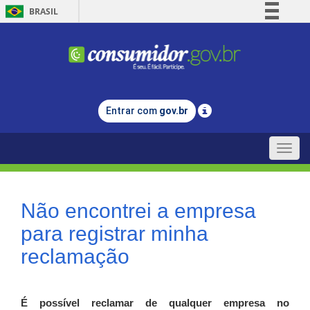
BRASIL
Simplifique!
Comunica BR
Participe
Acesso à informação
Entrar com
gov.br
Legislação
Canais
Toggle
naviga
Não encontrei a empresa
para registrar minha
reclamação
É possível reclamar de qualquer empresa no