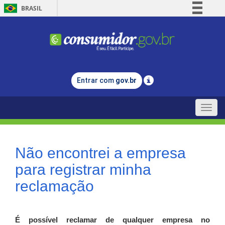
BRASIL
Simplifique!
Comunica BR
Participe
Acesso à informação
Entrar com
gov.br
Legislação
Canais
Toggle
naviga
Não encontrei a empresa
para registrar minha
reclamação
É possível reclamar de qualquer empresa no