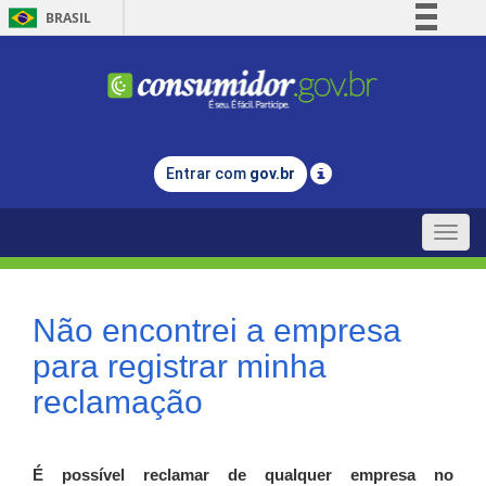
BRASIL
Simplifique!
Comunica BR
Participe
Acesso à informação
Entrar com
gov.br
Legislação
Canais
Toggle
naviga
Não encontrei a empresa
para registrar minha
reclamação
É possível reclamar de qualquer empresa no