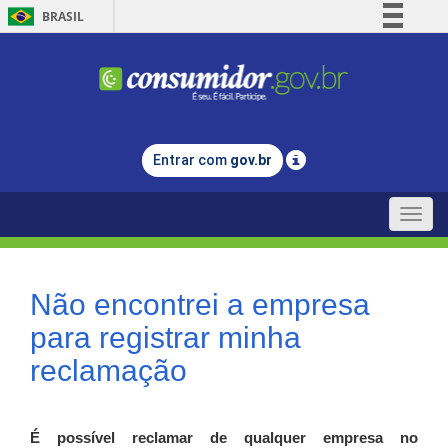
BRASIL
Simplifique!
Comunica BR
Participe
Acesso à informação
Entrar com
gov.br
Legislação
Canais
Toggle
naviga
Não encontrei a empresa
para registrar minha
reclamação
É possível reclamar de qualquer empresa no