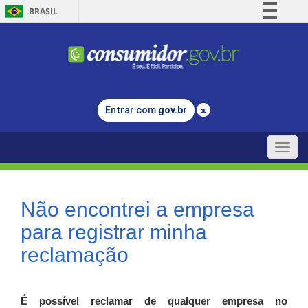
BRASIL
Simplifique!
Comunica BR
Participe
Acesso à informação
Entrar com
gov.br
Legislação
Canais
Toggle
naviga
Não encontrei a empresa
para registrar minha
reclamação
É possível reclamar de qualquer empresa no