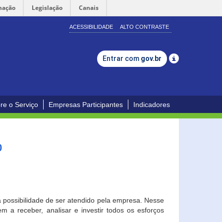
mação
Legislação
Canais
ACESSIBILIDADE
ALTO CONTRASTE
Entrar com
gov.br
re o Serviço
Empresas Participantes
Indicadores
o
a possibilidade de ser atendido pela empresa. Nesse
 a receber, analisar e investir todos os esforços