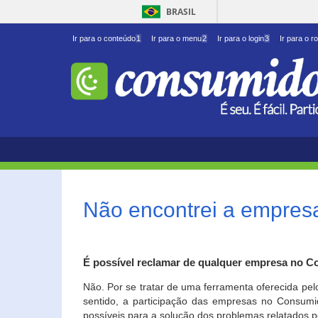
BRASIL
Ir para o conteúdo
1
Ir para o menu
2
Ir para o login
3
Ir para o r
Não encontrei a empresa
É possível reclamar de qualquer empresa no C
Não. Por se tratar de uma ferramenta oferecida pel
sentido, a participação das empresas no Consumid
possíveis para a solução dos problemas relatados p