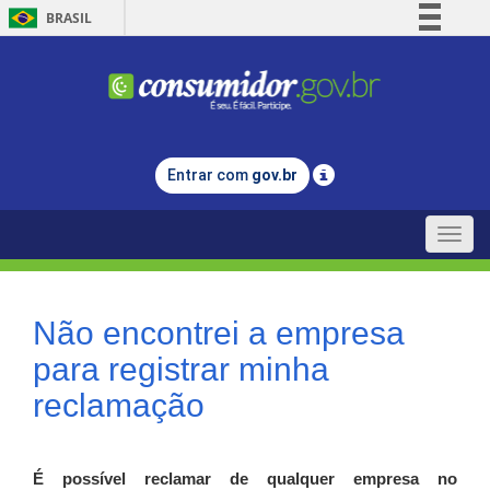
BRASIL
Simplifique!
Comunica BR
Participe
Acesso à informação
Entrar com
gov.br
Legislação
Canais
Toggle
naviga
Não encontrei a empresa
para registrar minha
reclamação
É possível reclamar de qualquer empresa no