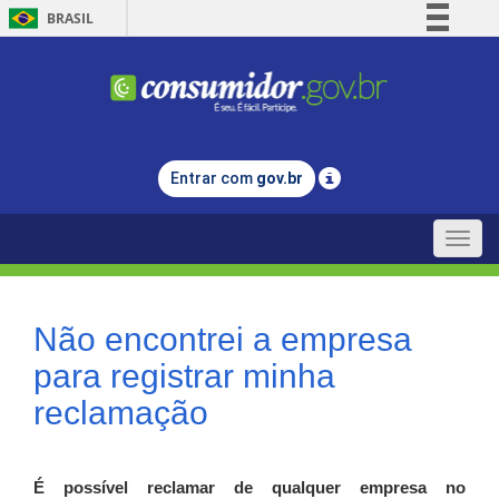
BRASIL
Simplifique!
Comunica BR
Participe
Acesso à informação
Entrar com
gov.br
Legislação
Canais
Toggle
naviga
Não encontrei a empresa
para registrar minha
reclamação
É possível reclamar de qualquer empresa no