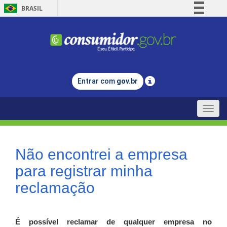
BRASIL
Simplifique!
Comunica BR
Participe
Acesso à informação
Entrar com
gov.br
Legislação
Canais
Toggle
naviga
Não encontrei a empresa
para registrar minha
reclamação
É possível reclamar de qualquer empresa no