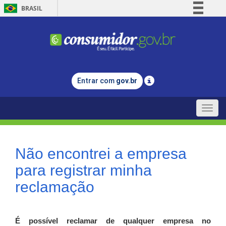
BRASIL
Simplifique!
Comunica BR
Participe
Acesso à informação
Entrar com
gov.br
Legislação
Canais
Toggle
naviga
Não encontrei a empresa
para registrar minha
reclamação
É possível reclamar de qualquer empresa no