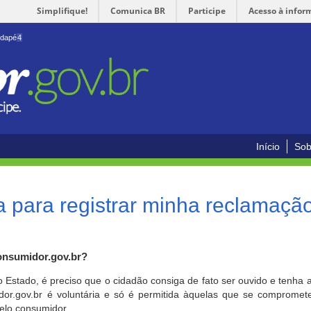
Simplifique!
Comunica BR
Participe
Acesso à infor
odapé
4
Início
Sob
 para registrar minha reclamaçã
onsumidor.gov.br?
o Estado, é preciso que o cidadão consiga de fato ser ouvido e tenha 
or.gov.br é voluntária e só é permitida àquelas que se comprometem
elo consumidor.