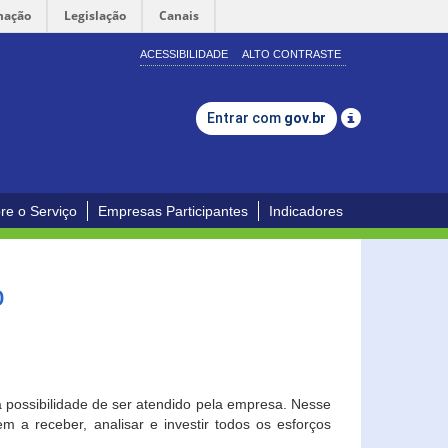
mação
Legislação
Canais
ACESSIBILIDADE
ALTO CONTRASTE
Entrar com
gov.br
re o Serviço
Empresas Participantes
Indicadores
o
a possibilidade de ser atendido pela empresa. Nesse
 a receber, analisar e investir todos os esforços