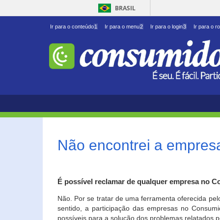
BRASIL
Ir para o conteúdo
1
Ir para o menu
2
Ir para o login
3
Ir para o r
Não encontrei a empresa
É possível reclamar de qualquer empresa no C
Não. Por se tratar de uma ferramenta oferecida pel
sentido, a participação das empresas no Consumid
possíveis para a solução dos problemas relatados p