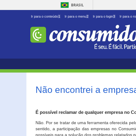
BRASIL
Ir para o conteúdo
1
Ir para o menu
2
Ir para o login
3
Ir para o r
Não encontrei a empresa
É possível reclamar de qualquer empresa no C
Não. Por se tratar de uma ferramenta oferecida pel
sentido, a participação das empresas no Consumid
possíveis para a solução dos problemas relatados p