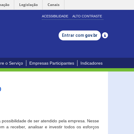
mação
Legislação
Canais
ACESSIBILIDADE
ALTO CONTRASTE
Entrar com
gov.br
re o Serviço
Empresas Participantes
Indicadores
o
a possibilidade de ser atendido pela empresa. Nesse
 a receber, analisar e investir todos os esforços