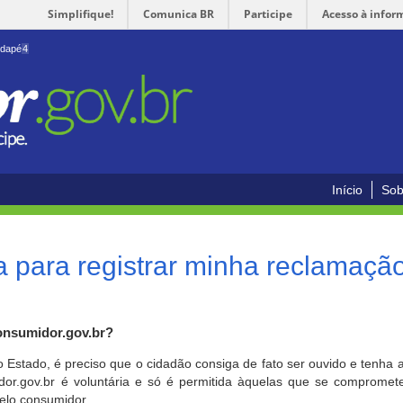
Simplifique!
Comunica BR
Participe
Acesso à infor
odapé
4
Início
Sob
 para registrar minha reclamaçã
onsumidor.gov.br?
o Estado, é preciso que o cidadão consiga de fato ser ouvido e tenha 
or.gov.br é voluntária e só é permitida àquelas que se comprometem
elo consumidor.