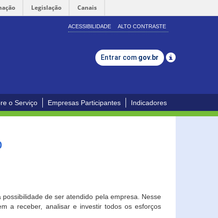
mação
Legislação
Canais
ACESSIBILIDADE
ALTO CONTRASTE
Entrar com
gov.br
re o Serviço
Empresas Participantes
Indicadores
o
a possibilidade de ser atendido pela empresa. Nesse
 a receber, analisar e investir todos os esforços