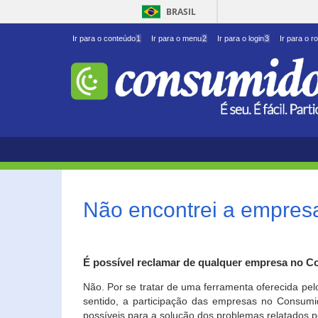
BRASIL
Ir para o conteúdo
1
Ir para o menu
2
Ir para o login
3
Ir para o r
Não encontrei a empresa
É possível reclamar de qualquer empresa no C
Não. Por se tratar de uma ferramenta oferecida pel
sentido, a participação das empresas no Consumid
possíveis para a solução dos problemas relatados p