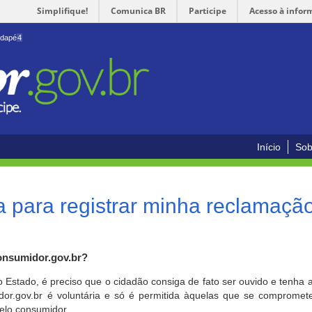
Simplifique!
Comunica BR
Participe
Acesso à infor
odapé
4
Início
Sob
 para registrar minha reclamaçã
onsumidor.gov.br?
o Estado, é preciso que o cidadão consiga de fato ser ouvido e tenha 
or.gov.br é voluntária e só é permitida àquelas que se comprometem
elo consumidor.