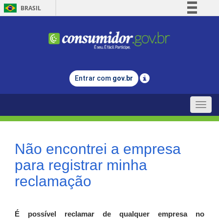
BRASIL
Simplifique!
Comunica BR
Participe
Acesso à informação
Entrar com
gov.br
Legislação
Canais
Toggle
naviga
Não encontrei a empresa
para registrar minha
reclamação
É possível reclamar de qualquer empresa no