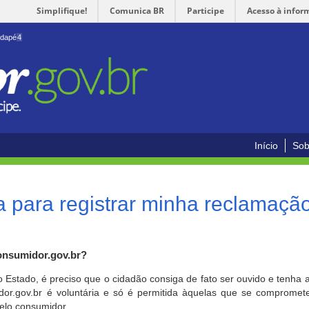
Simplifique!
Comunica BR
Participe
Acesso à infor
odapé
4
Início
Sob
 para registrar minha reclamaçã
onsumidor.gov.br?
o Estado, é preciso que o cidadão consiga de fato ser ouvido e tenha 
or.gov.br é voluntária e só é permitida àquelas que se comprometem
elo consumidor.