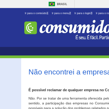
BRASIL
Ir para o conteúdo
1
Ir para o menu
2
Ir para o login
3
Ir para o r
Não encontrei a empresa
É possível reclamar de qualquer empresa no C
Não. Por se tratar de uma ferramenta oferecida pel
sentido, a participação das empresas no Consumid
possíveis para a solução dos problemas relatados p