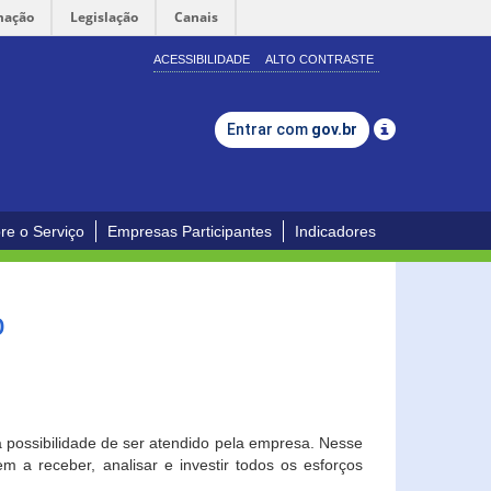
mação
Legislação
Canais
ACESSIBILIDADE
ALTO CONTRASTE
Entrar com
gov.br
re o Serviço
Empresas Participantes
Indicadores
o
a possibilidade de ser atendido pela empresa. Nesse
 a receber, analisar e investir todos os esforços