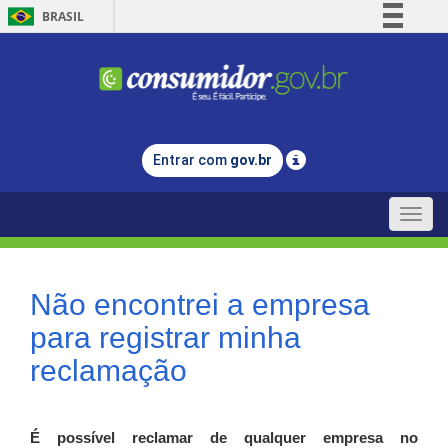
BRASIL
Simplifique!
Comunica BR
Participe
Acesso à informação
Entrar com
gov.br
Legislação
Canais
Toggle
naviga
Não encontrei a empresa
para registrar minha
reclamação
É possível reclamar de qualquer empresa no