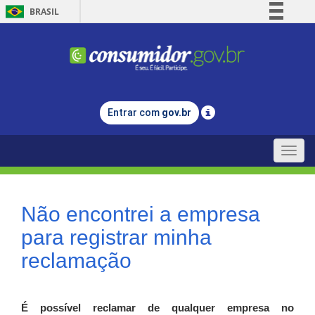
BRASIL
Simplifique!
Comunica BR
Participe
Acesso à informação
Entrar com
gov.br
Legislação
Canais
Toggle
naviga
Não encontrei a empresa
para registrar minha
reclamação
É possível reclamar de qualquer empresa no