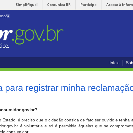
Simplifique!
Comunica BR
Participe
Acesso à infor
odapé
4
Início
Sob
 para registrar minha reclamaçã
onsumidor.gov.br?
o Estado, é preciso que o cidadão consiga de fato ser ouvido e tenha 
or.gov.br é voluntária e só é permitida àquelas que se comprometem
elo consumidor.