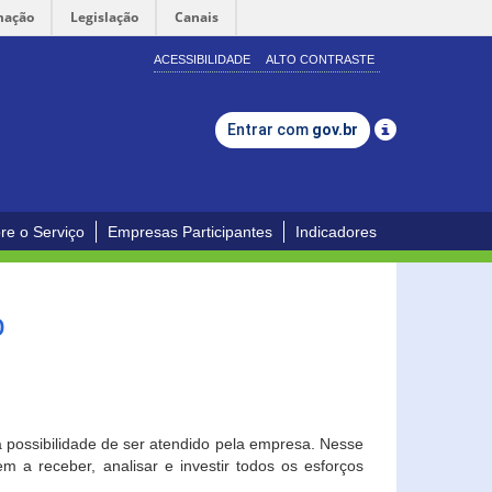
mação
Legislação
Canais
ACESSIBILIDADE
ALTO CONTRASTE
Entrar com
gov.br
re o Serviço
Empresas Participantes
Indicadores
o
a possibilidade de ser atendido pela empresa. Nesse
 a receber, analisar e investir todos os esforços