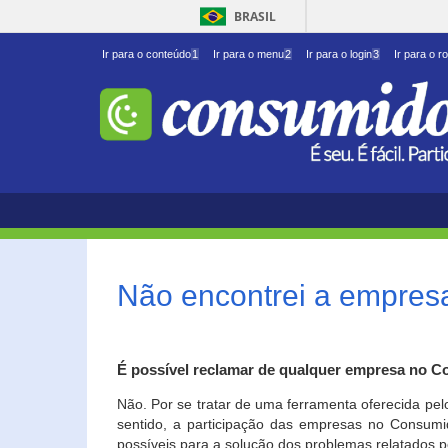
BRASIL
Ir para o conteúdo
1
Ir para o menu
2
Ir para o login
3
Ir para o r
Não encontrei a empresa
É possível reclamar de qualquer empresa no C
Não. Por se tratar de uma ferramenta oferecida pel
sentido, a participação das empresas no Consumid
possíveis para a solução dos problemas relatados p